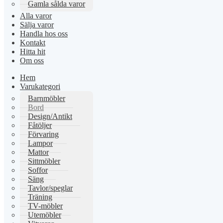
Gamla sålda varor
Alla varor
Sälja varor
Handla hos oss
Kontakt
Hitta hit
Om oss
Hem
Varukategori
Barnmöbler
Bord
Design/Antikt
Fåtöljer
Förvaring
Lampor
Mattor
Sittmöbler
Soffor
Säng
Tavlor/speglar
Träning
TV-möbler
Utemöbler