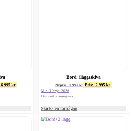
iva
Bord+iläggsskiva
6 995
kr
Nypris:
5 995
kr
Pris:
2 995
kr
Mio "Harry" 2026
Oanvänt visnings-ex
Ljus ek/runt
Skicka en förfrågan