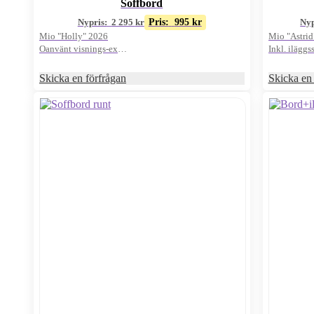
Soffbord
Nypris:
2 295
kr
Pris:
995
kr
Nyp
Mio "Holly" 2026
Mio "Astrid
Oanvänt visnings-ex
Inkl. iläggs
Mörkbrunt/långt
Mörkbrunt/
Skicka en förfrågan
Skicka en 