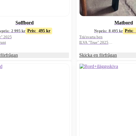
Soffbord
Matbord
ypris:
2 995
kr
Pris:
495
kr
Nypris:
8 495
kr
Pris:
z" 2025
Trä/svarta ben
runt
ILVA "True" 2025
80x140cm
förfrågan
Skicka en förfrågan