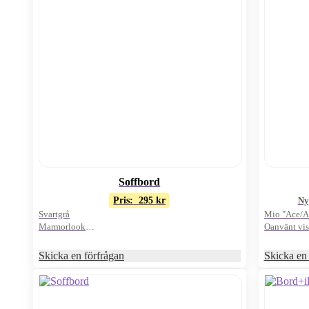
Soffbord
Pris:
295
kr
Ny
Svartgrå
Mio "Ace/As
Marmorlook
Oanvänt vis
Fyrkantigt
Marmor/mör
Skicka en förfrågan
Skicka en 