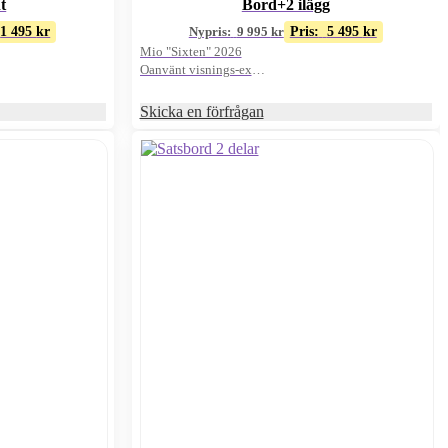
t
Bord+2 ilägg
1 495
kr
Nypris:
9 995
kr
Pris:
5 495
kr
Mio "Sixten" 2026
Oanvänt visnings-ex
Ljus ek 210-314cm
Skicka en förfrågan