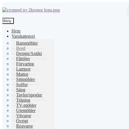
Hoppa
Hoppa
till
till
Meny
navigering
innehåll
Hem
Varukategori
Barnmöbler
Bord
Design/Antikt
Fåtöljer
Förvaring
Lampor
Mattor
Sittmöbler
Soffor
Säng
Tavlor/speglar
Träning
TV-möbler
Utemöbler
Vitvaror
Övrigt
Reavaror