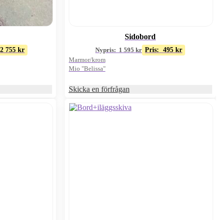
Sidobord
2 755
kr
Nypris:
1 595
kr
Pris:
495
kr
Marmor/krom
Mio "Belissa"
Skicka en förfrågan