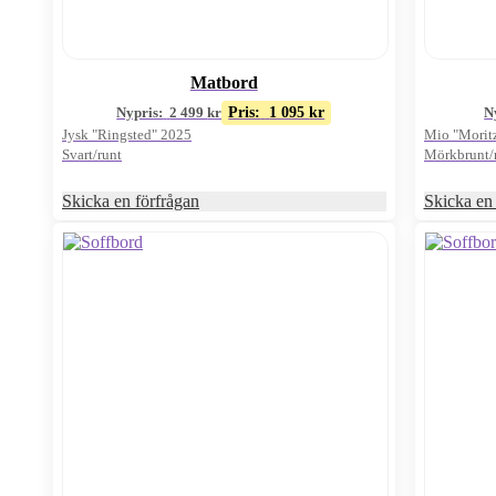
Matbord
Nypris:
2 499
kr
Pris:
1 095
kr
N
Jysk "Ringsted" 2025
Mio "Morit
Svart/runt
Mörkbrunt/
Skicka en förfrågan
Skicka en 