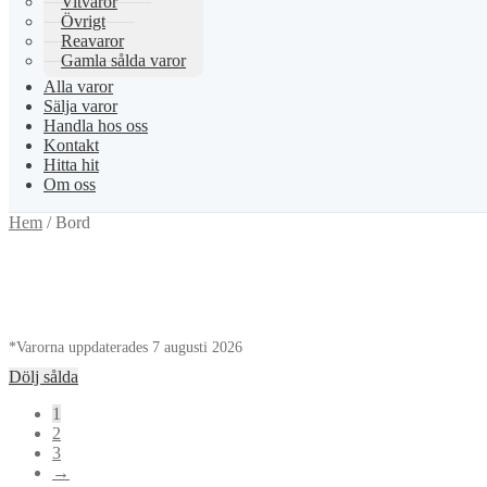
Vitvaror
Övrigt
Reavaror
Gamla sålda varor
Alla varor
Sälja varor
Handla hos oss
Kontakt
Hitta hit
Om oss
Hem
/
Bord
*Varorna uppdaterades 7 augusti 2026
Dölj sålda
1
2
3
→