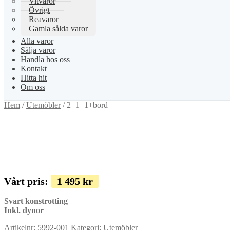
Vitvaror
Övrigt
Reavaror
Gamla sålda varor
Alla varor
Sälja varor
Handla hos oss
Kontakt
Hitta hit
Om oss
Hem
/
Utemöbler
/
2+1+1+bord
Vårt pris:
1 495
kr
Svart konstrotting
Inkl. dynor
Artikelnr:
5992-001
Kategori:
Utemöbler