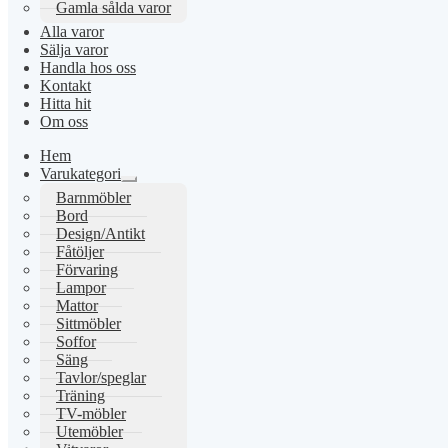
Gamla sålda varor
Alla varor
Sälja varor
Handla hos oss
Kontakt
Hitta hit
Om oss
Hem
Varukategori
Expandera
Barnmöbler
undermeny
Bord
Design/Antikt
Fåtöljer
Förvaring
Lampor
Mattor
Sittmöbler
Soffor
Säng
Tavlor/speglar
Träning
TV-möbler
Utemöbler