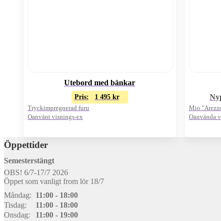
Utebord med bänkar
Nyp
Pris:
1 495
kr
Tryckimpregnerad furu
Mio "Arezz
Oanvänt visnings-ex
Oanvända v
Pris för 2st
Nypris: 450:
Öppettider
Semesterstängt
OBS! 6/7-17/7 2026
Öppet som vanligt from lör 18/7
Måndag:
11:00 - 18:00
Tisdag:
11:00 - 18:00
Onsdag:
11:00 - 19:00