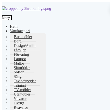
Hoppa
Hoppa
till
till
Meny
navigering
innehåll
Hem
Varukategori
Barnmöbler
Bord
Design/Antikt
Fåtöljer
Förvaring
Lampor
Mattor
Sittmöbler
Soffor
Säng
Tavlor/speglar
Träning
TV-möbler
Utemöbler
Vitvaror
Övrigt
Reavaror