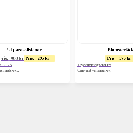
2st parasollstenar
Blomsterlåd
ris:
900
kr
Pris:
295
kr
Pris:
375
kr
o" 2025
Tryckimpregnerat trä
isnings-ex
Oanvänt visnings-ex
-/st