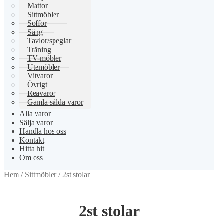
Mattor
Sittmöbler
Soffor
Säng
Tavlor/speglar
Träning
TV-möbler
Utemöbler
Vitvaror
Övrigt
Reavaror
Gamla sålda varor
Alla varor
Sälja varor
Handla hos oss
Kontakt
Hitta hit
Om oss
Hem
/
Sittmöbler
/
2st stolar
2st stolar