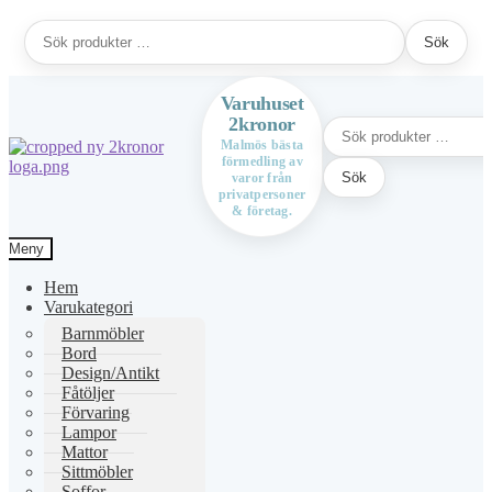
Sök
Sök
efter:
Varuhuset
2kronor
Sök
efter:
Malmös bästa
förmedling av
Hoppa
Hoppa
Sök
varor från
till
till
privatpersoner
navigering
innehåll
& företag.
Meny
Hem
Varukategori
Barnmöbler
Bord
Design/Antikt
Fåtöljer
Förvaring
Lampor
Mattor
Sittmöbler
Soffor