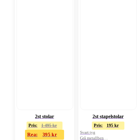
2st stolar
2st stapelstolar
Pris:
1 495
kr
Pris:
195
kr
Svart tyg
Rea:
395
kr
Grå metallben