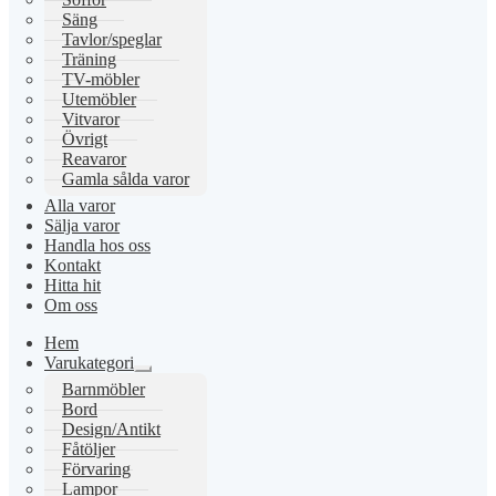
Säng
Tavlor/speglar
Träning
TV-möbler
Utemöbler
Vitvaror
Övrigt
Reavaror
Gamla sålda varor
Alla varor
Sälja varor
Handla hos oss
Kontakt
Hitta hit
Om oss
Hem
Varukategori
Expandera
Barnmöbler
undermeny
Bord
Design/Antikt
Fåtöljer
Förvaring
Lampor