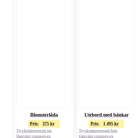
Blomsterlåda
Utebord med bänkar
Pris:
375
kr
Pris:
1 495
kr
Tryckimpregnerat trä
Tryckimpregnerad furu
Oanvänt visnings-ex
Oanvänt visnings-ex