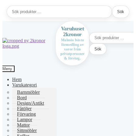
Sök
Sök
efter:
Varuhuset
2kronor
Sök
efter:
Malmös bästa
förmedling av
Hoppa
Hoppa
Sök
varor från
till
till
privatpersoner
navigering
innehåll
& företag.
Meny
Hem
Varukategori
Barnmöbler
Bord
Design/Antikt
Fåtöljer
Förvaring
Lampor
Mattor
Sittmöbler
Soffor