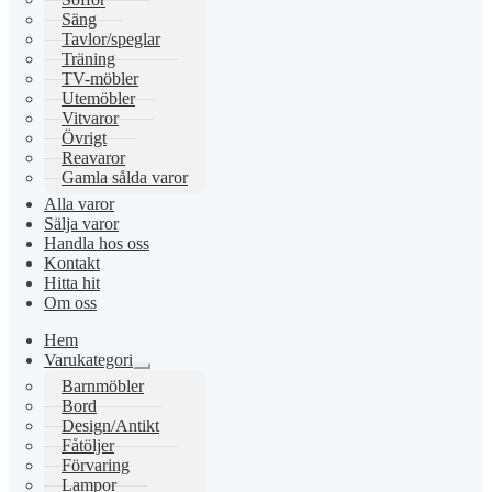
Säng
Tavlor/speglar
Träning
TV-möbler
Utemöbler
Vitvaror
Övrigt
Reavaror
Gamla sålda varor
Alla varor
Sälja varor
Handla hos oss
Kontakt
Hitta hit
Om oss
Hem
Varukategori
Expandera
Barnmöbler
undermeny
Bord
Design/Antikt
Fåtöljer
Förvaring
Lampor