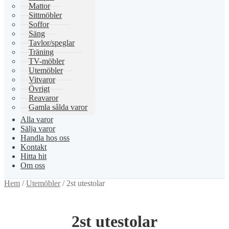
Mattor
Sittmöbler
Soffor
Säng
Tavlor/speglar
Träning
TV-möbler
Utemöbler
Vitvaror
Övrigt
Reavaror
Gamla sålda varor
Alla varor
Sälja varor
Handla hos oss
Kontakt
Hitta hit
Om oss
Hem
/
Utemöbler
/
2st utestolar
2st utestolar