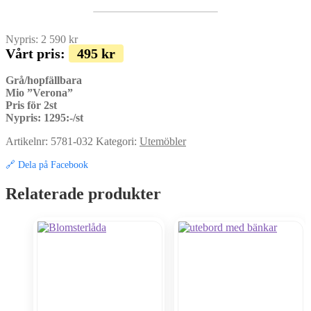
Nypris:
2 590
kr
Vårt pris:
495
kr
Grå/hopfällbara
Mio ”Verona”
Pris för 2st
Nypris: 1295:-/st
Artikelnr:
5781-032
Kategori:
Utemöbler
🔗 Dela på Facebook
Relaterade produkter