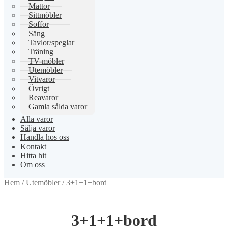
Mattor
Sittmöbler
Soffor
Säng
Tavlor/speglar
Träning
TV-möbler
Utemöbler
Vitvaror
Övrigt
Reavaror
Gamla sålda varor
Alla varor
Sälja varor
Handla hos oss
Kontakt
Hitta hit
Om oss
Hem
/
Utemöbler
/
3+1+1+bord
3+1+1+bord