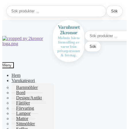
Sök
Sök
efter:
Varuhuset
2kronor
Sök
efter:
Malmös bästa
förmedling av
Hoppa
Hoppa
Sök
varor från
till
till
privatpersoner
navigering
innehåll
& företag.
Meny
Hem
Varukategori
Barnmöbler
Bord
Design/Antikt
Fåtöljer
Förvaring
Lampor
Mattor
Sittmöbler
Soffor