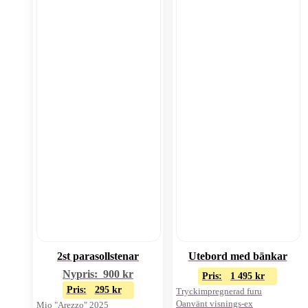
2st parasollstenar
Utebord med bänkar
Nypris:
900
kr
Pris:
1 495
kr
Pris:
295
kr
Tryckimpregnerad furu
Oanvänt visnings-ex
Mio "Arezzo" 2025