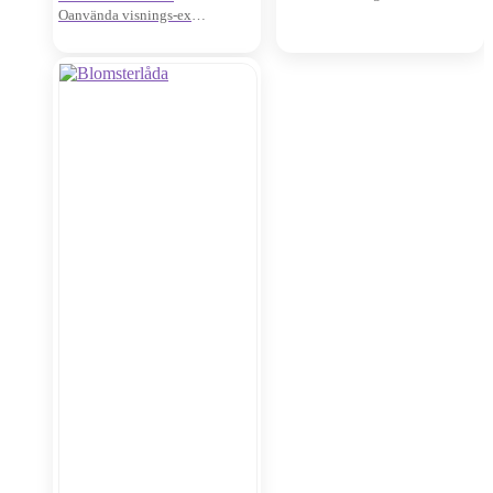
Oanvända visnings-ex
Pris för 2st
Nypris: 450:-/st