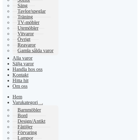
Säng
Tavlor/speglar
Träning
TV-möbler
Utemöbler
Vitvaror
Övrigt
Reavaror
Gamla sålda varor
Alla varor
Sälja varor
Handla hos oss
Kontakt
Hitta hit
Om oss
Hem
Varukategori
Expandera
Barnmöbler
undermeny
Bord
Design/Antikt
Fåtöljer
Förvaring
Lampor