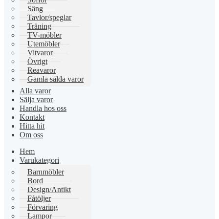
Säng
Tavlor/speglar
Träning
TV-möbler
Utemöbler
Vitvaror
Övrigt
Reavaror
Gamla sålda varor
Alla varor
Sälja varor
Handla hos oss
Kontakt
Hitta hit
Om oss
Hem
Varukategori
Barnmöbler
Bord
Design/Antikt
Fåtöljer
Förvaring
Lampor