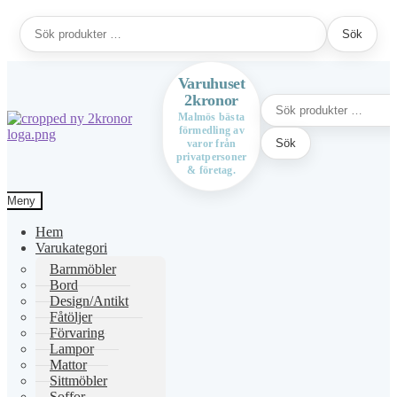
Sök
Sök
efter:
Varuhuset
2kronor
Sök
efter:
Malmös bästa
förmedling av
Hoppa
Hoppa
Sök
varor från
till
till
privatpersoner
navigering
innehåll
& företag.
Meny
Hem
Varukategori
Barnmöbler
Bord
Design/Antikt
Fåtöljer
Förvaring
Lampor
Mattor
Sittmöbler
Soffor