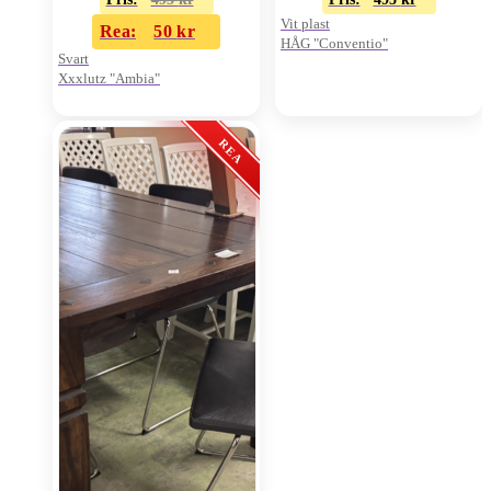
Vit plast
Rea:
50
kr
HÅG "Conventio"
Svart
Xxxlutz "Ambia"