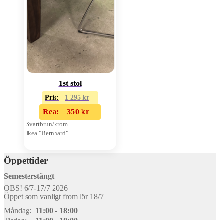
1st stol
Pris:
1 295
kr
Rea:
350
kr
Svartbrun/krom
Ikea "Bernhard"
Öppettider
Semesterstängt
OBS! 6/7-17/7 2026
Öppet som vanligt from lör 18/7
Måndag:
11:00 - 18:00