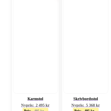
Karmstol
Skrivbordsstol
Nypris:
2 495
kr
Nypris:
5 368
kr
Pris:
495
kr
Pris:
495
kr