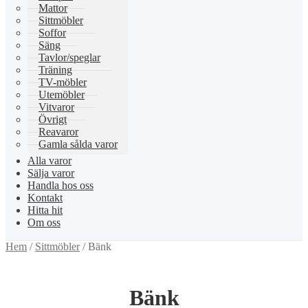
Mattor
Sittmöbler
Soffor
Säng
Tavlor/speglar
Träning
TV-möbler
Utemöbler
Vitvaror
Övrigt
Reavaror
Gamla sålda varor
Alla varor
Sälja varor
Handla hos oss
Kontakt
Hitta hit
Om oss
Hem
/
Sittmöbler
/
Bänk
Bänk