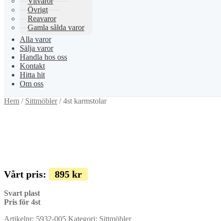
Vitvaror
Övrigt
Reavaror
Gamla sålda varor
Alla varor
Sälja varor
Handla hos oss
Kontakt
Hitta hit
Om oss
Hem
/
Sittmöbler
/
4st karmstolar
Vårt pris:
895
kr
Svart plast
Pris för 4st
Artikelnr:
5932-005
Kategori:
Sittmöbler