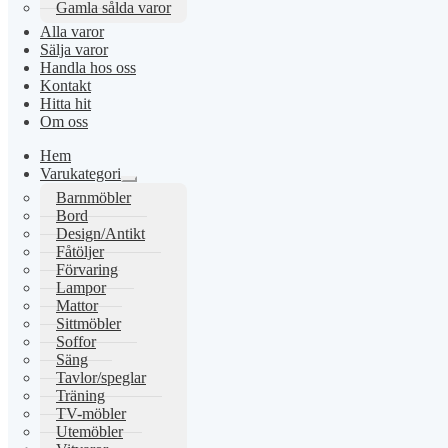
Gamla sålda varor
Alla varor
Sälja varor
Handla hos oss
Kontakt
Hitta hit
Om oss
Hem
Varukategori
Expandera
Barnmöbler
undermeny
Bord
Design/Antikt
Fåtöljer
Förvaring
Lampor
Mattor
Sittmöbler
Soffor
Säng
Tavlor/speglar
Träning
TV-möbler
Utemöbler