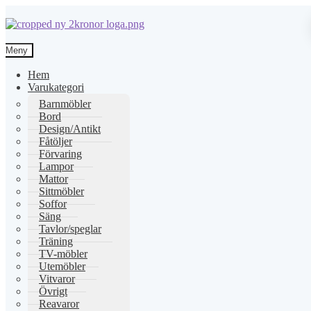
Hoppa
Hoppa
till
till
Meny
navigering
innehåll
Hem
Varukategori
Barnmöbler
Bord
Design/Antikt
Fåtöljer
Förvaring
Lampor
Mattor
Sittmöbler
Soffor
Säng
Tavlor/speglar
Träning
TV-möbler
Utemöbler
Vitvaror
Övrigt
Reavaror