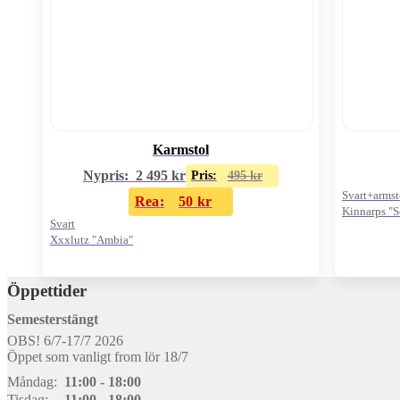
Karmstol
Nypris:
2 495
kr
Pris:
495
kr
Svart+arms
Rea:
50
kr
Kinnarps "S
Svart
Pris/st
Xxxlutz "Ambia"
Öppettider
Semesterstängt
OBS! 6/7-17/7 2026
Öppet som vanligt from lör 18/7
Måndag:
11:00 - 18:00
Tisdag:
11:00 - 18:00