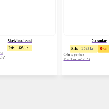
Skrivbordsstol
2st stolar
Pris:
425
kr
Rea:
Pris:
1 595
kr
töd
Grått tyg/ekben
olo"
Mio "Duvnäs" 2023
Oanvända visnings-ex
Nypris: 1595:-/st