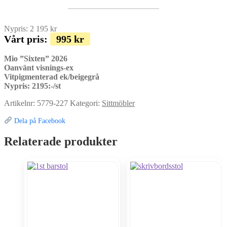
Nypris:
2 195
kr
Vårt pris:
995
kr
Mio ”Sixten” 2026
Oanvänt visnings-ex
Vitpigmenterad ek/beigegrå
Nypris: 2195:-/st
Artikelnr:
5779-227
Kategori:
Sittmöbler
Dela på Facebook
Relaterade produkter