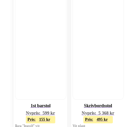
1st barstol
Skrivbordsstol
Nypris:
599
kr
Nypris:
5 368
kr
Pris:
155
kr
Pris:
495
kr
Ikea "Ingolf" vit
Vit plast