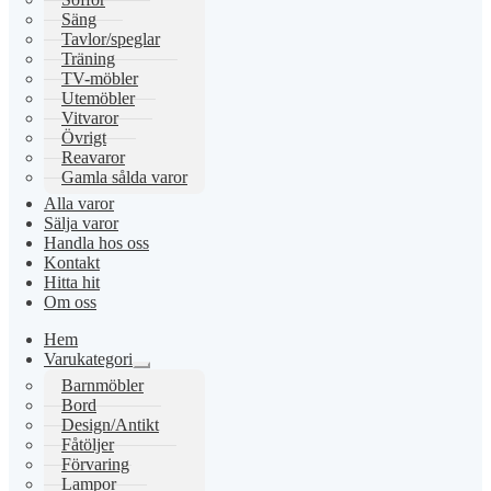
Säng
Tavlor/speglar
Träning
TV-möbler
Utemöbler
Vitvaror
Övrigt
Reavaror
Gamla sålda varor
Alla varor
Sälja varor
Handla hos oss
Kontakt
Hitta hit
Om oss
Hem
Varukategori
Expandera
Barnmöbler
undermeny
Bord
Design/Antikt
Fåtöljer
Förvaring
Lampor