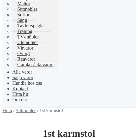
Mattor
Sittmöbler
Soffor
Säng
Tavlor/speglar
Träning
TV-möbler
Utemöbler
Vitvaror
Övrigt
Reavaror
Gamla sålda varor
Alla varor
Sälja varor
Handla hos oss
Kontakt
Hitta hit
Om oss
Hem
/
Sittmöbler
/
1st karmstol
1st karmstol