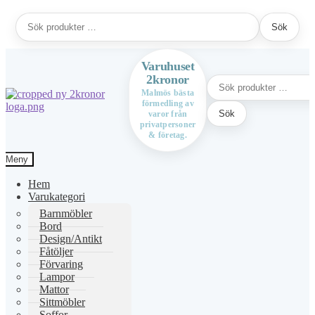
Sök
Sök
efter:
Varuhuset
2kronor
Sök
efter:
Malmös bästa
förmedling av
Hoppa
Hoppa
Sök
varor från
till
till
privatpersoner
navigering
innehåll
& företag.
Meny
Hem
Varukategori
Barnmöbler
Bord
Design/Antikt
Fåtöljer
Förvaring
Lampor
Mattor
Sittmöbler
Soffor