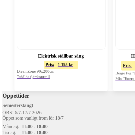
Elektrisk ställbar säng
H
Pris:
1 195
kr
Pris:
DreamZone 90x200cm
Beige tyg 
Trådlös fjärrkontroll
Mio "Energ
Exkl. bäddmadrass
Oanvänd i k
Öppettider
Semesterstängt
OBS! 6/7-17/7 2026
Öppet som vanligt from lör 18/7
Måndag:
11:00 - 18:00
Tisdag:
11:00 - 18:00