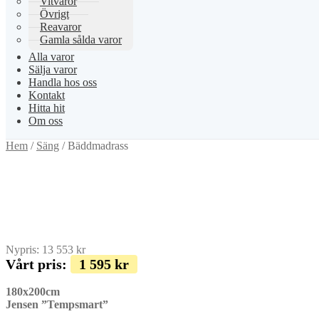
Vitvaror
Övrigt
Reavaror
Gamla sålda varor
Alla varor
Sälja varor
Handla hos oss
Kontakt
Hitta hit
Om oss
Hem
/
Säng
/
Bäddmadrass
Nypris:
13 553
kr
Vårt pris:
1 595
kr
180x200cm
Jensen ”Tempsmart”