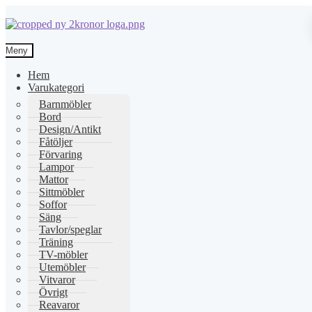
Hoppa
Hoppa
till
till
Meny
navigering
innehåll
Hem
Varukategori
Barnmöbler
Bord
Design/Antikt
Fåtöljer
Förvaring
Lampor
Mattor
Sittmöbler
Soffor
Säng
Tavlor/speglar
Träning
TV-möbler
Utemöbler
Vitvaror
Övrigt
Reavaror