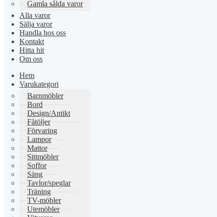
Gamla sålda varor
Alla varor
Sälja varor
Handla hos oss
Kontakt
Hitta hit
Om oss
Hem
Varukategori
Barnmöbler
Bord
Design/Antikt
Fåtöljer
Förvaring
Lampor
Mattor
Sittmöbler
Soffor
Säng
Tavlor/speglar
Träning
TV-möbler
Utemöbler