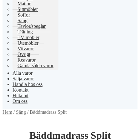
Mattor
Sittmöbler
Soffor
Säng
Tavlor/speglar
Träning
TV-möbler
Utemöbler
Vitvaror
Övrigt
Reavaror
Gamla sålda varor
Alla varor
Sälja varor
Handla hos oss
Kontakt
Hitta hit
Om oss
Hem
/
Säng
/
Bäddmadrass Split
Bäddmadrass Split