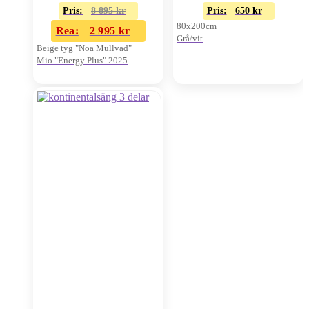
Pris:
8 895
kr
Pris:
650
kr
80x200cm
Rea:
2 995
kr
Grå/vit
Beige tyg "Noa Mullvad"
Pris/st
Mio "Energy Plus" 2025
Oanvänd i kartong