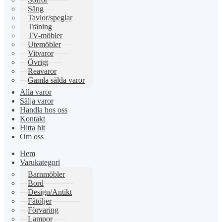
Säng
Tavlor/speglar
Träning
TV-möbler
Utemöbler
Vitvaror
Övrigt
Reavaror
Gamla sålda varor
Alla varor
Sälja varor
Handla hos oss
Kontakt
Hitta hit
Om oss
Hem
Varukategori
Barnmöbler
Bord
Design/Antikt
Fåtöljer
Förvaring
Lampor