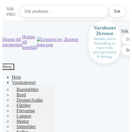
Sök
Sök
efter:
Varuhuset
Sök ef
2kronor
Hoppa
Hoppa till
Malmös bästa
till
förmedling av
navigering
innehåll
varor från
Sö
privatpersoner
& företag.
Meny
Hem
Varukategori
Barnmöbler
Bord
Design/Antikt
Fåtöljer
Förvaring
Lampor
Mattor
Sittmöbler
Soffor