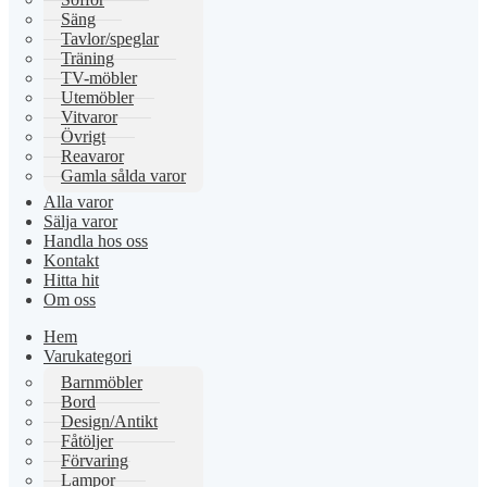
Säng
Tavlor/speglar
Träning
TV-möbler
Utemöbler
Vitvaror
Övrigt
Reavaror
Gamla sålda varor
Alla varor
Sälja varor
Handla hos oss
Kontakt
Hitta hit
Om oss
Hem
Varukategori
Barnmöbler
Bord
Design/Antikt
Fåtöljer
Förvaring
Lampor