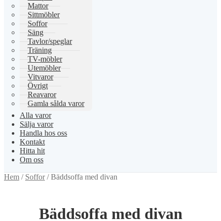
Mattor
Sittmöbler
Soffor
Säng
Tavlor/speglar
Träning
TV-möbler
Utemöbler
Vitvaror
Övrigt
Reavaror
Gamla sålda varor
Alla varor
Sälja varor
Handla hos oss
Kontakt
Hitta hit
Om oss
Hem
/
Soffor
/
Bäddsoffa med divan
Bäddsoffa med divan