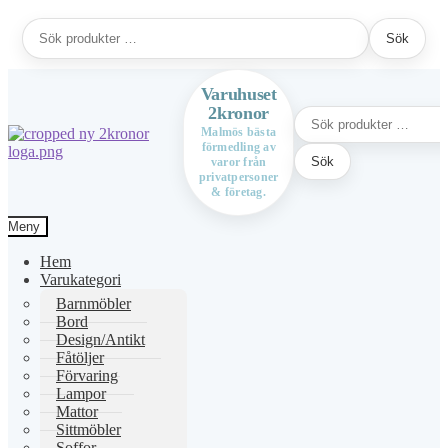
Sök
Sök
efter:
Varuhuset
2kronor
Sök
efter:
Malmös bästa
förmedling av
Hoppa
Hoppa
Sök
varor från
till
till
privatpersoner
navigering
innehåll
& företag.
Meny
Hem
Varukategori
Barnmöbler
Bord
Design/Antikt
Fåtöljer
Förvaring
Lampor
Mattor
Sittmöbler
Soffor