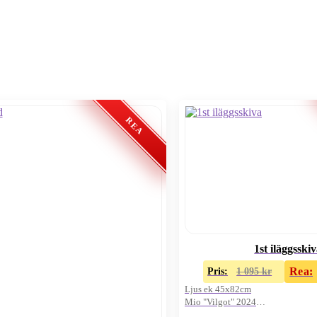
1st iläggsski
Rea:
Pris:
1 095
kr
Ljus ek 45x82cm
Mio "Vilgot" 2024
Oanvänd i kartong