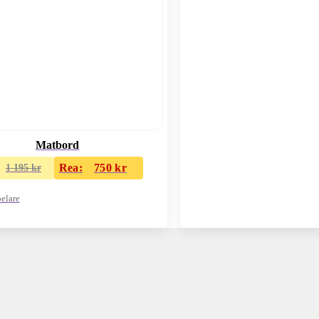
Matbord
Rea:
750
kr
1 195
kr
elare