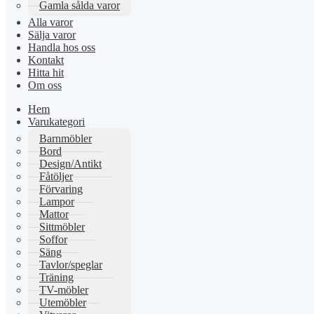
Gamla sålda varor
Alla varor
Sälja varor
Handla hos oss
Kontakt
Hitta hit
Om oss
Hem
Varukategori
Barnmöbler
Bord
Design/Antikt
Fåtöljer
Förvaring
Lampor
Mattor
Sittmöbler
Soffor
Säng
Tavlor/speglar
Träning
TV-möbler
Utemöbler