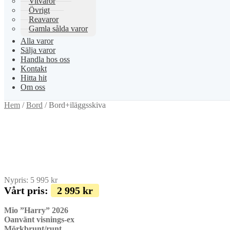
Vitvaror
Övrigt
Reavaror
Gamla sålda varor
Alla varor
Sälja varor
Handla hos oss
Kontakt
Hitta hit
Om oss
Hem
/
Bord
/
Bord+iläggsskiva
Nypris:
5 995
kr
Vårt pris:
2 995
kr
Mio ”Harry” 2026
Oanvänt visnings-ex
Mörkbrunt/runt