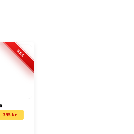
va
395
kr