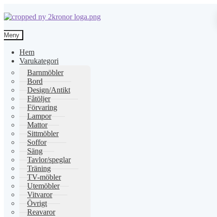
Hoppa
Hoppa
till
till
Meny
navigering
innehåll
Hem
Varukategori
Barnmöbler
Bord
Design/Antikt
Fåtöljer
Förvaring
Lampor
Mattor
Sittmöbler
Soffor
Säng
Tavlor/speglar
Träning
TV-möbler
Utemöbler
Vitvaror
Övrigt
Reavaror