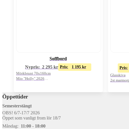
Soffbord
Nypris:
2 295
kr
Pris:
1 195
kr
Pris:
Mörkbrunt 70x160cm
Glasskiva
Mio "Holly" 2026
2st marmorp
Oanvänt visnings-ex
Öppettider
Semesterstängt
OBS! 6/7-17/7 2026
Öppet som vanligt from lör 18/7
Måndag:
11:00 - 18:00