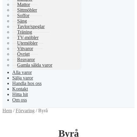
Mattor
Sittmöbler
Soffor
Säng
Tavlor/speglar
Träning
TV-möbler
Utemöbler
Vitvaror
Övrigt
Reavaror
Gamla sålda varor
Alla varor
Sälja varor
Handla hos oss
Kontakt
Hitta hit
Om oss
Hem
/
Förvaring
/
Byrå
Byrå