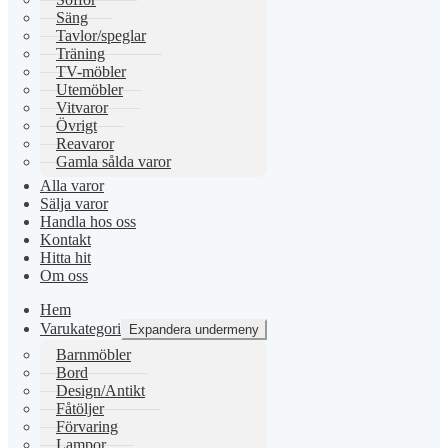
Säng
Tavlor/speglar
Träning
TV-möbler
Utemöbler
Vitvaror
Övrigt
Reavaror
Gamla sålda varor
Alla varor
Sälja varor
Handla hos oss
Kontakt
Hitta hit
Om oss
Hem
Varukategori
Expandera undermeny
Barnmöbler
Bord
Design/Antikt
Fåtöljer
Förvaring
Lampor