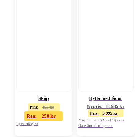
Skåp
Hylla med lådor
Nypris:
18 985
kr
Pris:
495
kr
Pris:
3 995
kr
Rea:
250
kr
Mio "Timantti Steel" ljus ek
Ljust trä/glas
Oanvänt visnings-ex