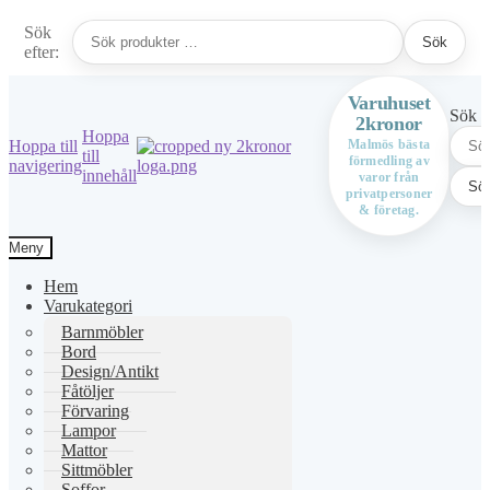
Sök
Sök
efter:
Varuhuset
Sök ef
2kronor
Hoppa
Hoppa till
Malmös bästa
till
förmedling av
navigering
innehåll
varor från
Sö
privatpersoner
& företag.
Meny
Hem
Varukategori
Barnmöbler
Bord
Design/Antikt
Fåtöljer
Förvaring
Lampor
Mattor
Sittmöbler
Soffor