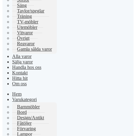
Säng
Tavlor/speglar
Träning
TV-möbler
Utemöbler
Vitvaror
Övrigt
Reavaror
Gamla sålda varor
Alla varor
Sälja varor
Handla hos oss
Kontakt
Hitta hit
Om oss
Hem
Varukategori
Barnmöbler
Bord
Design/Antikt
Fåtöljer
Förvaring
Lampor