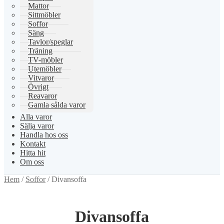
Mattor
Sittmöbler
Soffor
Säng
Tavlor/speglar
Träning
TV-möbler
Utemöbler
Vitvaror
Övrigt
Reavaror
Gamla sålda varor
Alla varor
Sälja varor
Handla hos oss
Kontakt
Hitta hit
Om oss
Hem
/
Soffor
/
Divansoffa
Divansoffa