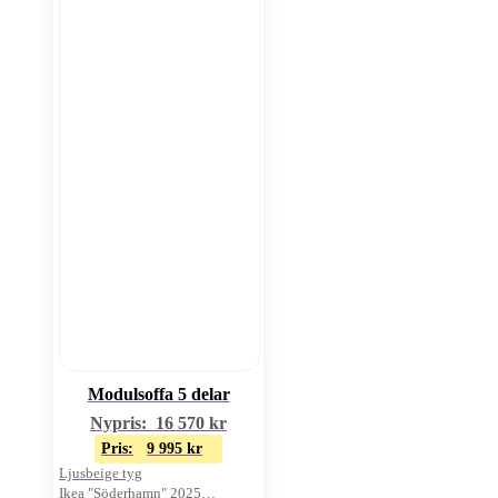
Modulsoffa 5 delar
Nypris:
16 570
kr
Pris:
9 995
kr
Ljusbeige tyg
Ikea "Söderhamn" 2025