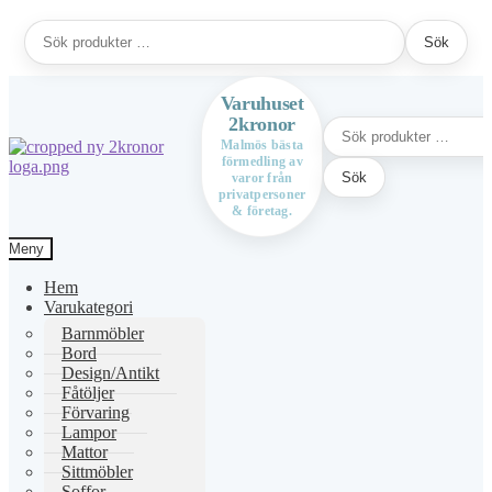
Sök
Sök
efter:
Varuhuset
2kronor
Sök
efter:
Malmös bästa
förmedling av
Hoppa
Hoppa
Sök
varor från
till
till
privatpersoner
navigering
innehåll
& företag.
Meny
Hem
Varukategori
Barnmöbler
Bord
Design/Antikt
Fåtöljer
Förvaring
Lampor
Mattor
Sittmöbler
Soffor