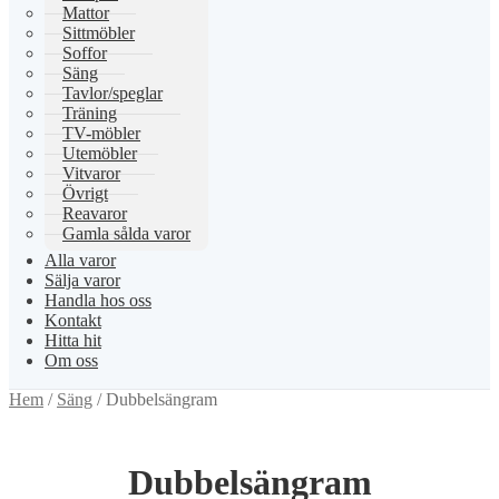
Mattor
Sittmöbler
Soffor
Säng
Tavlor/speglar
Träning
TV-möbler
Utemöbler
Vitvaror
Övrigt
Reavaror
Gamla sålda varor
Alla varor
Sälja varor
Handla hos oss
Kontakt
Hitta hit
Om oss
Hem
/
Säng
/
Dubbelsängram
Dubbelsängram