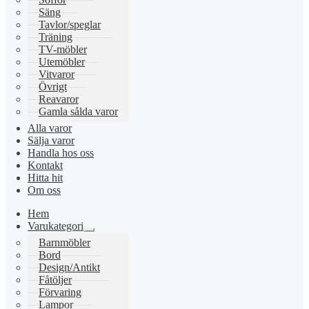
Säng
Tavlor/speglar
Träning
TV-möbler
Utemöbler
Vitvaror
Övrigt
Reavaror
Gamla sålda varor
Alla varor
Sälja varor
Handla hos oss
Kontakt
Hitta hit
Om oss
Hem
Varukategori
Expandera
Barnmöbler
undermeny
Bord
Design/Antikt
Fåtöljer
Förvaring
Lampor