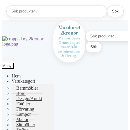
Sök
Sök
efter:
Varuhuset
2kronor
Sök
efter:
Malmös bästa
förmedling av
Hoppa
Hoppa
Sök
varor från
till
till
privatpersoner
navigering
innehåll
& företag.
Meny
Hem
Varukategori
Barnmöbler
Bord
Design/Antikt
Fåtöljer
Förvaring
Lampor
Mattor
Sittmöbler
Soffor