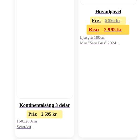
Huvudgavel
Pris:
6 995
kr
Rea:
2 995
kr
Ljusgrå 180cm
Mio "Särö Bris" 2024
Oanvänd i kartong
Kontinentalsäng 3 delar
Pris:
2 595
kr
160x200cm
Svart/vit
Exkl. bäddmadrass