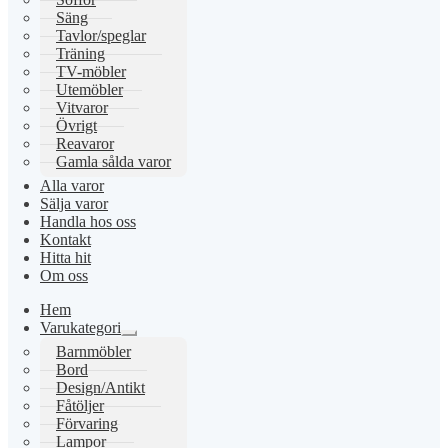
Säng
Tavlor/speglar
Träning
TV-möbler
Utemöbler
Vitvaror
Övrigt
Reavaror
Gamla sålda varor
Alla varor
Sälja varor
Handla hos oss
Kontakt
Hitta hit
Om oss
Hem
Varukategori
Expandera
Barnmöbler
undermeny
Bord
Design/Antikt
Fåtöljer
Förvaring
Lampor