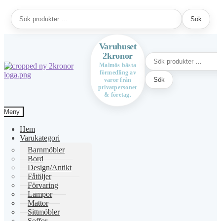
Sök
Sök
efter:
Varuhuset
2kronor
Sök
efter:
Malmös bästa
förmedling av
Hoppa
Hoppa
Sök
varor från
till
till
privatpersoner
navigering
innehåll
& företag.
Meny
Hem
Varukategori
Barnmöbler
Bord
Design/Antikt
Fåtöljer
Förvaring
Lampor
Mattor
Sittmöbler
Soffor