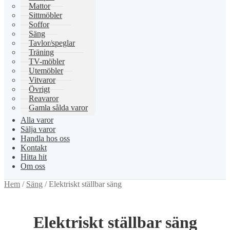
Mattor
Sittmöbler
Soffor
Säng
Tavlor/speglar
Träning
TV-möbler
Utemöbler
Vitvaror
Övrigt
Reavaror
Gamla sålda varor
Alla varor
Sälja varor
Handla hos oss
Kontakt
Hitta hit
Om oss
Hem
/
Säng
/
Elektriskt ställbar säng
Elektriskt ställbar säng