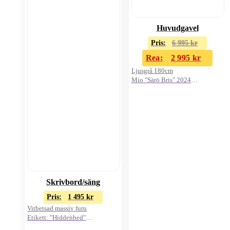
Huvudgavel
Pris:
6 995
kr
Rea:
2 995
kr
Ljusgrå 180cm
Mio "Särö Bris" 2024
Oanvänd i kartong
Skrivbord/säng
Pris:
1 495
kr
Vitbetsad massiv furu
Etikett: "Hiddenbed"
Inbyggd säng