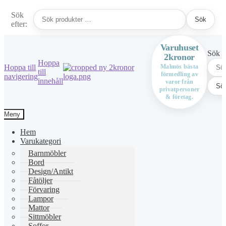
Sök
Sök
efter:
Varuhuset
Sök ef
2kronor
Hoppa
Hoppa till
Malmös bästa
till
förmedling av
navigering
innehåll
varor från
Sö
privatpersoner
& företag.
Meny
Hem
Varukategori
Barnmöbler
Bord
Design/Antikt
Fåtöljer
Förvaring
Lampor
Mattor
Sittmöbler
Soffor