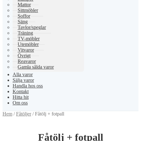
Mattor
Sittmöbler
Soffor
Säng
Tavlor/speglar
Träning
TV-möbler
Utemöbler
Vitvaror
Övrigt
Reavaror
Gamla sålda varor
Alla varor
Sälja varor
Handla hos oss
Kontakt
Hitta hit
Om oss
Hem
/
Fåtöljer
/
Fåtölj + fotpall
Fåtölj + fotpall