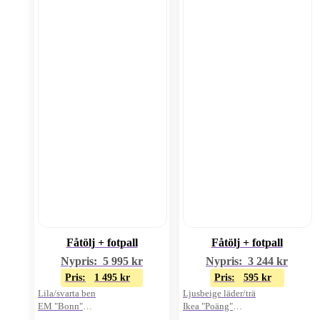
Fåtölj + fotpall
Fåtölj + fotpall
Nypris:
5 995
kr
Nypris:
3 244
kr
Pris:
1 495
kr
Pris:
595
kr
Lila/svarta ben
Ljusbeige läder/trä
EM "Bonn"
Ikea "Poäng"
Pris för 2 delar
Pris för 2 delar