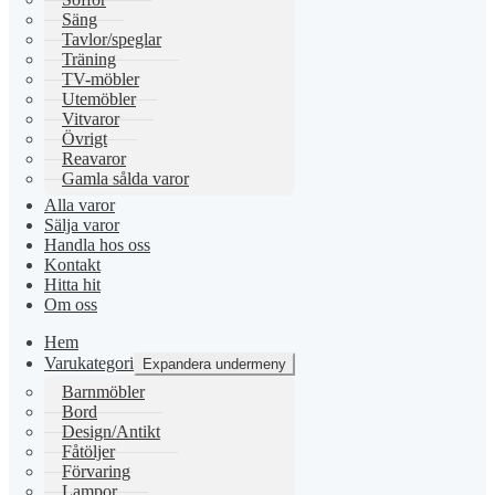
Säng
Tavlor/speglar
Träning
TV-möbler
Utemöbler
Vitvaror
Övrigt
Reavaror
Gamla sålda varor
Alla varor
Sälja varor
Handla hos oss
Kontakt
Hitta hit
Om oss
Hem
Varukategori
Expandera undermeny
Barnmöbler
Bord
Design/Antikt
Fåtöljer
Förvaring
Lampor