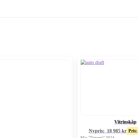
Vitrinskåp
Nypris:
18 985
kr
Pris:
Mio "Timanti" 2024