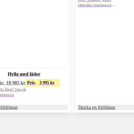
Oanvänt visnings-ex
Vitt/4st dörrar
Hylla med lådor
s:
18 985
kr
Pris:
3 995
kr
i Steel" ljus ek
nings-ex
förfrågan
Skicka en förfrågan