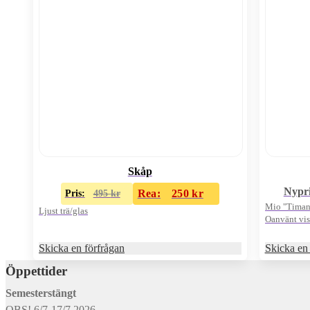
Skåp
Nypri
Rea:
250
kr
Pris:
495
kr
Mio "Timantt
Ljust trä/glas
Oanvänt vis
Skicka en förfrågan
Skicka en 
Öppettider
Semesterstängt
OBS! 6/7-17/7 2026