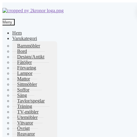
Hoppa
Hoppa
till
till
Meny
navigering
innehåll
Hem
Varukategori
Barnmöbler
Bord
Design/Antikt
Fåtöljer
Förvaring
Lampor
Mattor
Sittmöbler
Soffor
Säng
Tavlor/speglar
Träning
TV-möbler
Utemöbler
Vitvaror
Övrigt
Reavaror