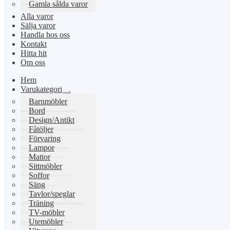
Gamla sålda varor
Alla varor
Sälja varor
Handla hos oss
Kontakt
Hitta hit
Om oss
Hem
Varukategori
Expandera
Barnmöbler
undermeny
Bord
Design/Antikt
Fåtöljer
Förvaring
Lampor
Mattor
Sittmöbler
Soffor
Säng
Tavlor/speglar
Träning
TV-möbler
Utemöbler