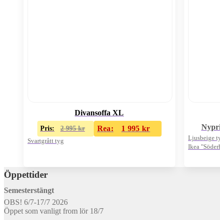
Divansoffa XL
Nypri
Rea:
1 995
kr
Pris:
2 995
kr
Ljusbeige t
Svartgrått tyg
Ikea "Söde
Originalkvit
Öppettider
Semesterstängt
OBS! 6/7-17/7 2026
Öppet som vanligt from lör 18/7