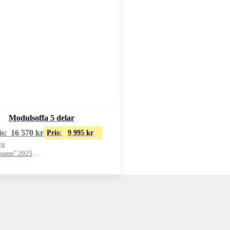
Modulsoffa 5 delar
s:
16 570
kr
Pris:
9 995
kr
yg
rhamn" 2025
to finns!