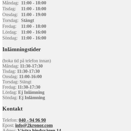
Måndag:
11:00 - 18:00
Tisdag:
11:00 - 18:00
Onsdag:
11:00 - 19:00
Torsdag:
Stängt
Fredag:
11:00 - 18:00
Lördag:
11:00 - 16:00
Söndag:
11:00 - 16:00
Inlämningstider
(boka tid på telefon innan)
Måndag:
11:30-17:30
Tisdag:
11:30-17:30
Onsdag:
11:00-16:00
Torsdag: Stängt
Fredag:
11:30-17:30
Lördag:
Ej Inlämning
Söndag:
Ej Inlämning
Kontakt
Telefon:
040 - 94 96 90
Epost:
info@2kronor.com
Adress:
Västra hindyvägen 14