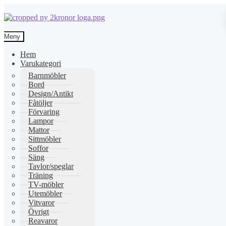
Hoppa
Hoppa
till
till
Meny
navigering
innehåll
Hem
Varukategori
Barnmöbler
Bord
Design/Antikt
Fåtöljer
Förvaring
Lampor
Mattor
Sittmöbler
Soffor
Säng
Tavlor/speglar
Träning
TV-möbler
Utemöbler
Vitvaror
Övrigt
Reavaror