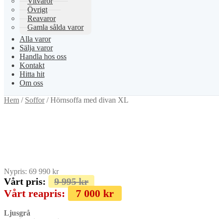
Vitvaror
Övrigt
Reavaror
Gamla sålda varor
Alla varor
Sälja varor
Handla hos oss
Kontakt
Hitta hit
Om oss
Hem
/
Soffor
/
Hörnsoffa med divan XL
Nypris:
69 990
kr
Vårt pris:
9 995
kr
Vårt reapris:
7 000
kr
Ljusgrå