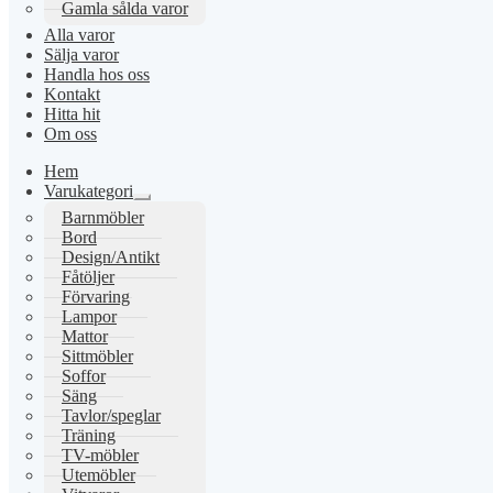
Gamla sålda varor
Alla varor
Sälja varor
Handla hos oss
Kontakt
Hitta hit
Om oss
Hem
Varukategori
Expandera
Barnmöbler
undermeny
Bord
Design/Antikt
Fåtöljer
Förvaring
Lampor
Mattor
Sittmöbler
Soffor
Säng
Tavlor/speglar
Träning
TV-möbler
Utemöbler