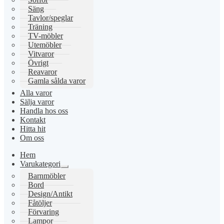
Säng
Tavlor/speglar
Träning
TV-möbler
Utemöbler
Vitvaror
Övrigt
Reavaror
Gamla sålda varor
Alla varor
Sälja varor
Handla hos oss
Kontakt
Hitta hit
Om oss
Hem
Varukategori
Expandera
Barnmöbler
undermeny
Bord
Design/Antikt
Fåtöljer
Förvaring
Lampor