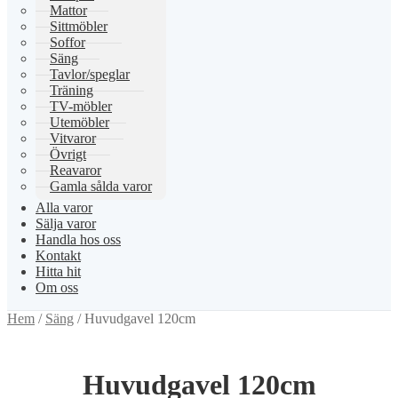
Mattor
Sittmöbler
Soffor
Säng
Tavlor/speglar
Träning
TV-möbler
Utemöbler
Vitvaror
Övrigt
Reavaror
Gamla sålda varor
Alla varor
Sälja varor
Handla hos oss
Kontakt
Hitta hit
Om oss
Hem
/
Säng
/
Huvudgavel 120cm
Huvudgavel 120cm