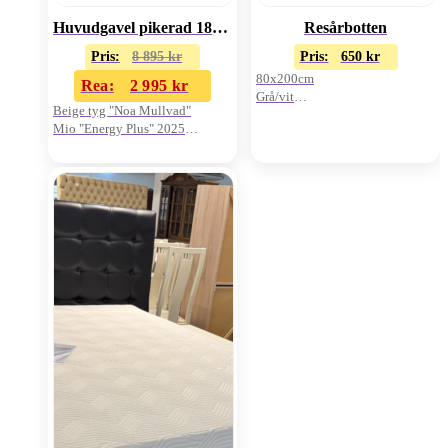
Huvudgavel pikerad 180cm
Resårbotten
Pris:
8 895
kr
Pris:
650
kr
80x200cm
Rea:
2 995
kr
Grå/vit
Beige tyg "Noa Mullvad"
Pris/st
Mio "Energy Plus" 2025
Oanvänd i kartong