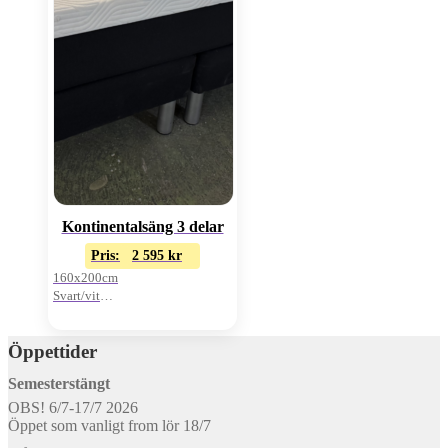
Kontinentalsäng 3 delar
Pris:
2 595
kr
160x200cm
Svart/vit
Exkl. bäddmadrass
Öppettider
Semesterstängt
OBS! 6/7-17/7 2026
Öppet som vanligt from lör 18/7