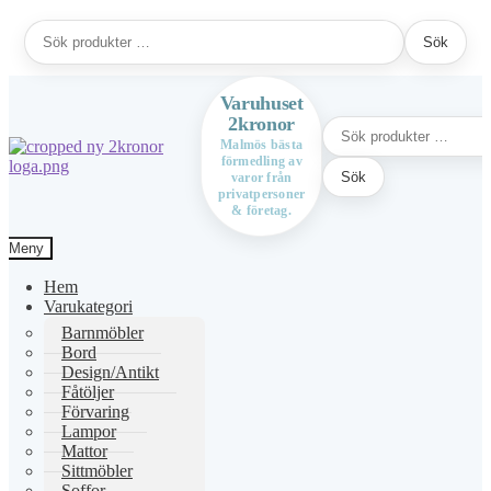
Sök
Sök
efter:
Varuhuset
2kronor
Sök
efter:
Malmös bästa
förmedling av
Hoppa
Hoppa
Sök
varor från
till
till
privatpersoner
navigering
innehåll
& företag.
Meny
Hem
Varukategori
Barnmöbler
Bord
Design/Antikt
Fåtöljer
Förvaring
Lampor
Mattor
Sittmöbler
Soffor