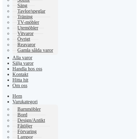
Säng
Tavlor/speglar
Träning
TV-möbler
Utemöbler
Vitvaror
Övrigt
Reavaror
Gamla sålda varor
Alla varor
Sälja varor
Handla hos oss
Kontakt
Hitta hit
Om oss
Hem
Varukategori
Barnmöbler
Bord
Design/Antikt
Fåtöljer
Förvaring
Lampor