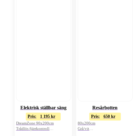
Elektrisk ställbar säng
Resårbotten
Pris:
1 195
kr
Pris:
650
kr
DreamZone 90x200cm
80x200cm
Trådlös fjärrkontroll
Grå/vit
Exkl. bäddmadrass
Pris/st