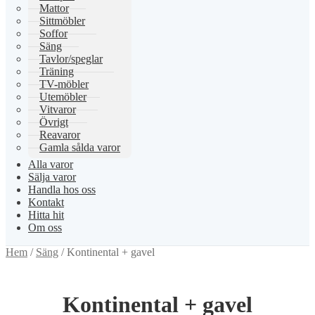
Mattor
Sittmöbler
Soffor
Säng
Tavlor/speglar
Träning
TV-möbler
Utemöbler
Vitvaror
Övrigt
Reavaror
Gamla sålda varor
Alla varor
Sälja varor
Handla hos oss
Kontakt
Hitta hit
Om oss
Hem
/
Säng
/
Kontinental + gavel
Kontinental + gavel