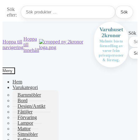
Sök
Sök
efter:
Varuhuset
Sök ef
2kronor
Hoppa
Hoppa till
Malmös bästa
till
förmedling av
navigering
innehåll
varor från
Sö
privatpersoner
& företag.
Meny
Hem
Varukategori
Barnmöbler
Bord
Design/Antikt
Fåtöljer
Förvaring
Lampor
Mattor
Sittmöbler
Soffor