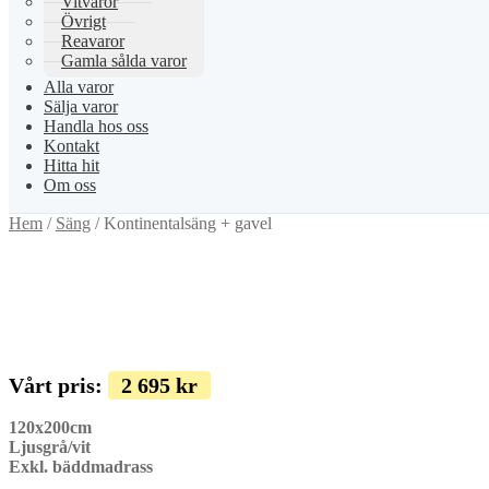
Vitvaror
Övrigt
Reavaror
Gamla sålda varor
Alla varor
Sälja varor
Handla hos oss
Kontakt
Hitta hit
Om oss
Hem
/
Säng
/
Kontinentalsäng + gavel
Vårt pris:
2 695
kr
120x200cm
Ljusgrå/vit
Exkl. bäddmadrass