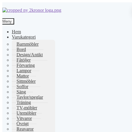
Hoppa
Hoppa
till
till
Meny
navigering
innehåll
Hem
Varukategori
Barnmöbler
Bord
Design/Antikt
Fåtöljer
Förvaring
Lampor
Mattor
Sittmöbler
Soffor
Säng
Tavlor/speglar
Träning
TV-möbler
Utemöbler
Vitvaror
Övrigt
Reavaror