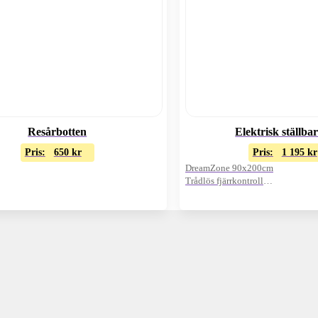
Resårbotten
Elektrisk ställba
Pris:
650
kr
Pris:
1 195
kr
DreamZone 90x200cm
Trådlös fjärrkontroll
Exkl. bäddmadrass