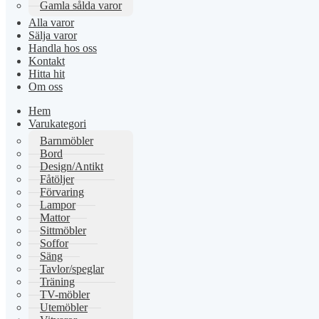
Gamla sålda varor
Alla varor
Sälja varor
Handla hos oss
Kontakt
Hitta hit
Om oss
Hem
Varukategori
Barnmöbler
Bord
Design/Antikt
Fåtöljer
Förvaring
Lampor
Mattor
Sittmöbler
Soffor
Säng
Tavlor/speglar
Träning
TV-möbler
Utemöbler