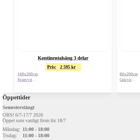
Kontinentalsäng 3 delar
Pris:
2 595
kr
160x200cm
80x200cm
Svart/vit
Grå/vit
Exkl. bäddmadrass
Pris/st
Öppettider
Semesterstängt
OBS! 6/7-17/7 2026
Öppet som vanligt from lör 18/7
Måndag:
11:00 - 18:00
Tisdag:
11:00 - 18:00