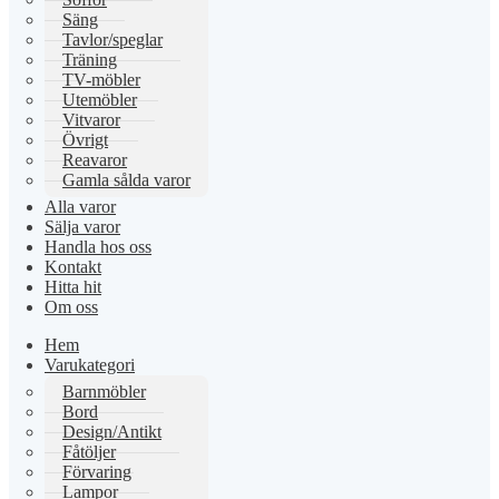
Säng
Tavlor/speglar
Träning
TV-möbler
Utemöbler
Vitvaror
Övrigt
Reavaror
Gamla sålda varor
Alla varor
Sälja varor
Handla hos oss
Kontakt
Hitta hit
Om oss
Hem
Varukategori
Barnmöbler
Bord
Design/Antikt
Fåtöljer
Förvaring
Lampor