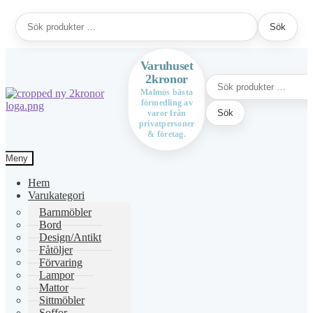
Sök
Sök
efter:
Varuhuset
2kronor
Sök
efter:
Malmös bästa
förmedling av
Hoppa
Hoppa
Sök
varor från
till
till
privatpersoner
navigering
innehåll
& företag.
Meny
Hem
Varukategori
Barnmöbler
Bord
Design/Antikt
Fåtöljer
Förvaring
Lampor
Mattor
Sittmöbler
Soffor