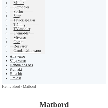
Mattor
Sittmöbler
Soffor
Säng
Tavlor/speglar
Träning
TV-möbler
Utemöbler
Vitvaror
Övrigt
Reavaror
Gamla sålda varor
Alla varor
Sälja varor
Handla hos oss
Kontakt
Hitta hit
Om oss
Hem
/
Bord
/
Matbord
Matbord