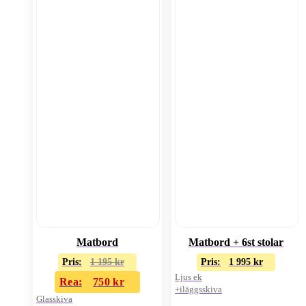
Matbord
Matbord + 6st stolar
Pris:
1 195
kr
Pris:
1 995
kr
Ljus ek
Rea:
750
kr
+iläggsskiva
Glasskiva