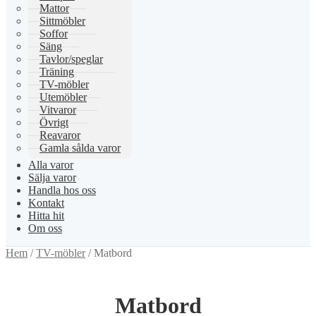
Mattor
Sittmöbler
Soffor
Säng
Tavlor/speglar
Träning
TV-möbler
Utemöbler
Vitvaror
Övrigt
Reavaror
Gamla sålda varor
Alla varor
Sälja varor
Handla hos oss
Kontakt
Hitta hit
Om oss
Hem
/
TV-möbler
/
Matbord
Matbord