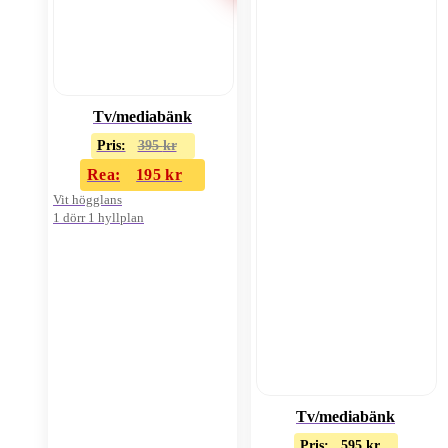
Tv/mediabänk
Pris:
395
kr
Rea:
195
kr
Vit högglans
1 dörr 1 hyllplan
Tv/mediabänk
Pris:
595
kr