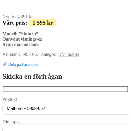
Nypris:
4 991
kr
Vårt pris:
1 595
kr
Modell: ”Sintorp”
Oanvänt visnings-ex
Brun marmorlook
Artikelnr:
5958-057
Kategori:
TV-möbler
Dela på Facebook
Skicka en förfrågan
Produkt
Din e-post