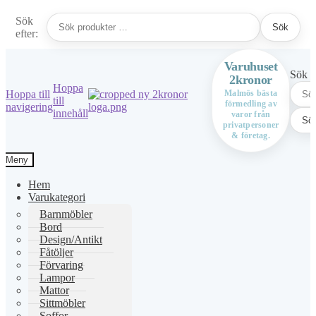
Sök
Sök
efter:
Varuhuset
Sök ef
2kronor
Hoppa
Hoppa till
Malmös bästa
till
förmedling av
navigering
innehåll
varor från
Sö
privatpersoner
& företag.
Meny
Hem
Varukategori
Barnmöbler
Bord
Design/Antikt
Fåtöljer
Förvaring
Lampor
Mattor
Sittmöbler
Soffor