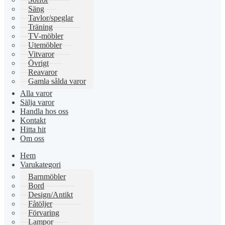
Säng
Tavlor/speglar
Träning
TV-möbler
Utemöbler
Vitvaror
Övrigt
Reavaror
Gamla sålda varor
Alla varor
Sälja varor
Handla hos oss
Kontakt
Hitta hit
Om oss
Hem
Varukategori
Barnmöbler
Bord
Design/Antikt
Fåtöljer
Förvaring
Lampor