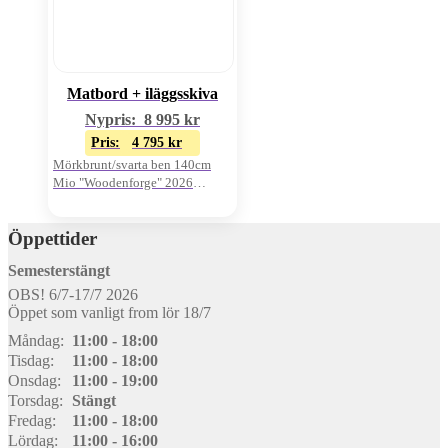
Matbord + iläggsskiva
Nypris:
8 995
kr
Pris:
4 795
kr
Mörkbrunt/svarta ben 140cm
Mio "Woodenforge" 2026
Oanvänt visnings-ex
Öppettider
Semesterstängt
OBS! 6/7-17/7 2026
Öppet som vanligt from lör 18/7
Måndag:
11:00 - 18:00
Tisdag:
11:00 - 18:00
Onsdag:
11:00 - 19:00
Torsdag:
Stängt
Fredag:
11:00 - 18:00
Lördag:
11:00 - 16:00