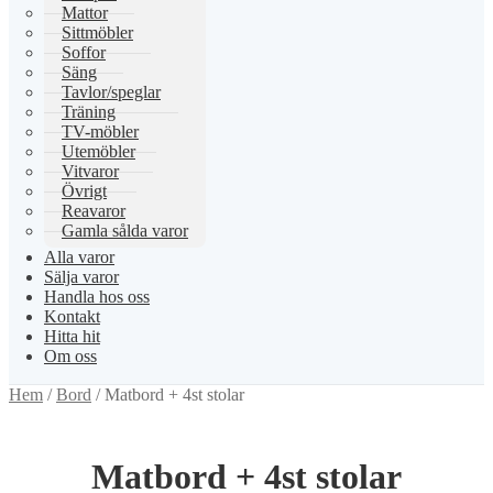
Mattor
Sittmöbler
Soffor
Säng
Tavlor/speglar
Träning
TV-möbler
Utemöbler
Vitvaror
Övrigt
Reavaror
Gamla sålda varor
Alla varor
Sälja varor
Handla hos oss
Kontakt
Hitta hit
Om oss
Hem
/
Bord
/
Matbord + 4st stolar
Matbord + 4st stolar