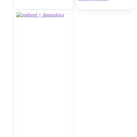
Oanvänt visnings-ex