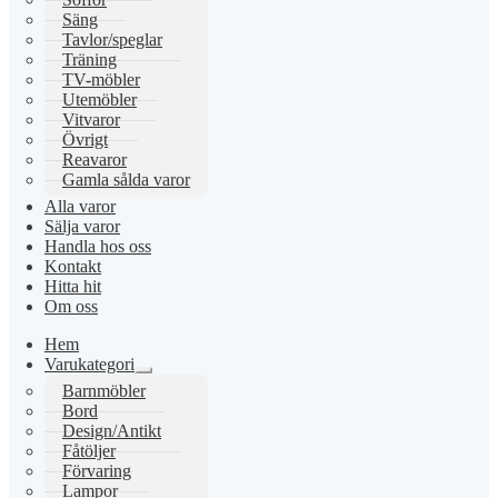
Säng
Tavlor/speglar
Träning
TV-möbler
Utemöbler
Vitvaror
Övrigt
Reavaror
Gamla sålda varor
Alla varor
Sälja varor
Handla hos oss
Kontakt
Hitta hit
Om oss
Hem
Varukategori
Expandera
Barnmöbler
undermeny
Bord
Design/Antikt
Fåtöljer
Förvaring
Lampor