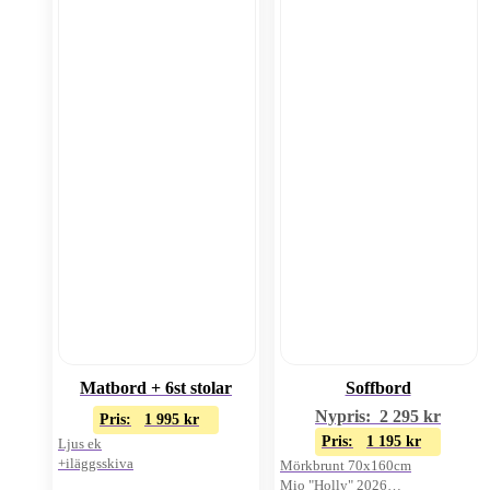
Matbord + 6st stolar
Soffbord
Nypris:
2 295
kr
Pris:
1 995
kr
Pris:
1 195
kr
Ljus ek
+iläggsskiva
Mörkbrunt 70x160cm
Mio "Holly" 2026