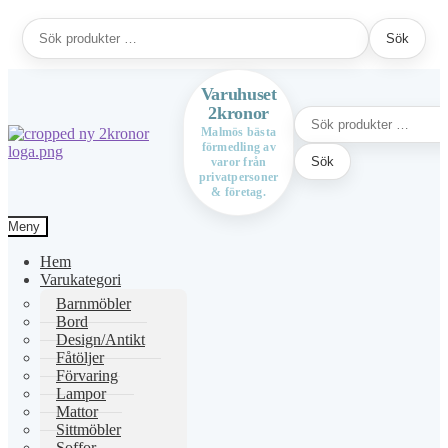
Sök
Sök
efter:
Varuhuset
2kronor
Sök
efter:
Malmös bästa
förmedling av
Hoppa
Hoppa
Sök
varor från
till
till
privatpersoner
navigering
innehåll
& företag.
Meny
Hem
Varukategori
Barnmöbler
Bord
Design/Antikt
Fåtöljer
Förvaring
Lampor
Mattor
Sittmöbler
Soffor