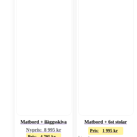
Matbord + iläggsskiva
Matbord + 6st stolar
Nypris:
8 995
kr
Pris:
1 995
kr
Pris:
4 795
kr