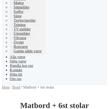
Mattor
Sittmöbler
Soffor
Säng
Tavlor/speglar
Träning
TV-möbler
Utemöbler
Vitvaror
Övrigt
Reavaror
Gamla sålda varor
Alla varor
Sälja varor
Handla hos oss
Kontakt
Hitta hit
Om oss
Hem
/
Bord
/
Matbord + 6st stolar
Matbord + 6st stolar