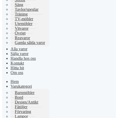
Säng
Tavlor/speglar
Träning
TV-möbler
Utemöbler
Vitvaror
Övrigt
Reavaror
Gamla sålda varor
Alla varor
Sälja varor
Handla hos oss
Kontakt
Hitta hit
Om oss
Hem
Varukategori
Barnmöbler
Bord
Design/Antikt
Fåtöljer
Förvaring
Lampor