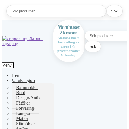
Sök
Sök
efter:
Varuhuset
2kronor
Sök
efter:
Malmös bästa
förmedling av
Hoppa
Hoppa
Sök
varor från
till
till
privatpersoner
navigering
innehåll
& företag.
Meny
Hem
Varukategori
Barnmöbler
Bord
Design/Antikt
Fåtöljer
Förvaring
Lampor
Mattor
Sittmöbler
Soffor