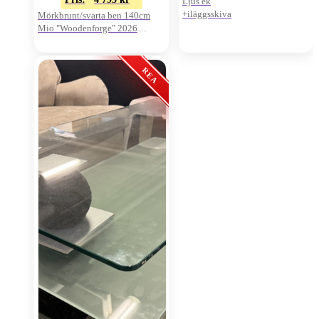
Ljus ek
+iläggsskiva
Mörkbrunt/svarta ben 140cm
Mio "Woodenforge" 2026
Oanvänt visnings-ex