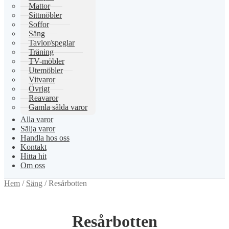
Mattor
Sittmöbler
Soffor
Säng
Tavlor/speglar
Träning
TV-möbler
Utemöbler
Vitvaror
Övrigt
Reavaror
Gamla sålda varor
Alla varor
Sälja varor
Handla hos oss
Kontakt
Hitta hit
Om oss
Hem
/
Säng
/
Resårbotten
Resårbotten