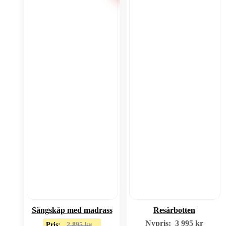
Sängskåp med madrass
Resårbotten
Nypris:
3 995
kr
Pris:
2 895
kr