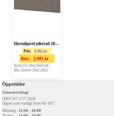
Huvudgavel pikerad 180cm
Pris:
8 895
kr
Rea:
2 995
kr
Beige tyg "Noa Mullvad"
Mio "Energy Plus" 2025
Oanvänd i kartong
Öppettider
Semesterstängt
OBS! 6/7-17/7 2026
Öppet som vanligt from lör 18/7
Måndag:
11:00 - 18:00
Tisdag:
11:00 - 18:00