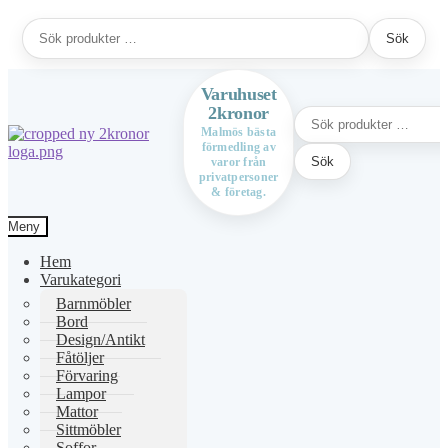
Sök
Sök
efter:
Varuhuset
2kronor
Sök
efter:
Malmös bästa
förmedling av
Hoppa
Hoppa
Sök
varor från
till
till
privatpersoner
navigering
innehåll
& företag.
Meny
Hem
Varukategori
Barnmöbler
Bord
Design/Antikt
Fåtöljer
Förvaring
Lampor
Mattor
Sittmöbler
Soffor