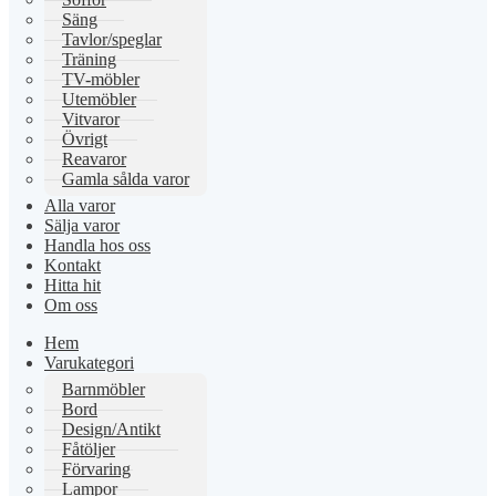
Säng
Tavlor/speglar
Träning
TV-möbler
Utemöbler
Vitvaror
Övrigt
Reavaror
Gamla sålda varor
Alla varor
Sälja varor
Handla hos oss
Kontakt
Hitta hit
Om oss
Hem
Varukategori
Barnmöbler
Bord
Design/Antikt
Fåtöljer
Förvaring
Lampor