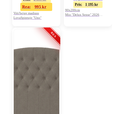
Pris:
1 195
kr
Rea:
995
kr
90x200cm
Vitt/beige madrass
Mio "Delux Sense" 2026
LovaSpintuje "Uno"
Oanvänt visnings-ex