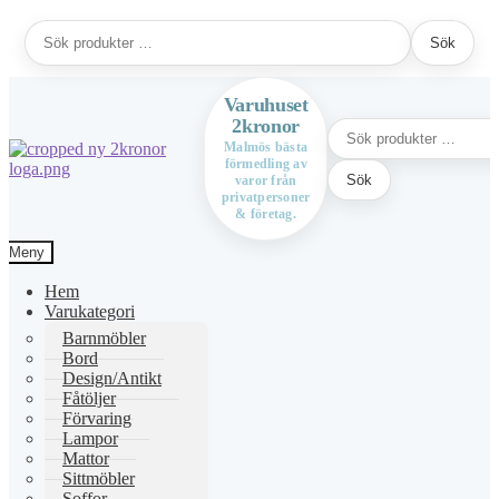
Sök
Sök
efter:
Varuhuset
2kronor
Sök
efter:
Malmös bästa
förmedling av
Hoppa
Hoppa
Sök
varor från
till
till
privatpersoner
navigering
innehåll
& företag.
Meny
Hem
Varukategori
Barnmöbler
Bord
Design/Antikt
Fåtöljer
Förvaring
Lampor
Mattor
Sittmöbler
Soffor