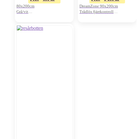
80x200cm
DreamZone 90x200cm
Grå/vit
Trådlös fjärrkontroll
Pris/st
Exkl. bäddmadrass