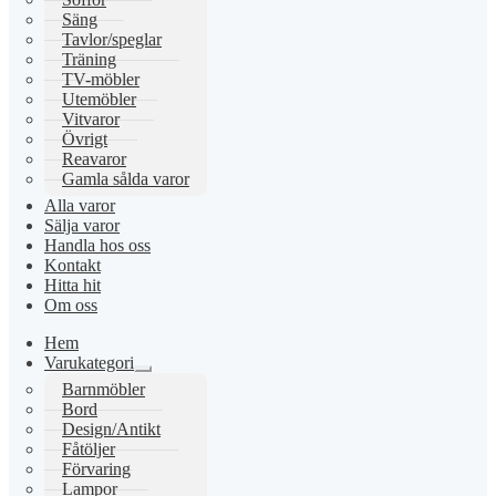
Säng
Tavlor/speglar
Träning
TV-möbler
Utemöbler
Vitvaror
Övrigt
Reavaror
Gamla sålda varor
Alla varor
Sälja varor
Handla hos oss
Kontakt
Hitta hit
Om oss
Hem
Varukategori
Expandera
Barnmöbler
undermeny
Bord
Design/Antikt
Fåtöljer
Förvaring
Lampor