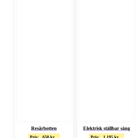
Resårbotten
Elektrisk ställbar säng
Pris:
650
kr
Pris:
1 195
kr