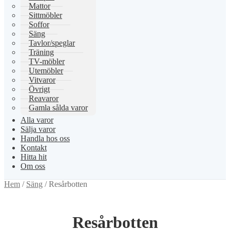
Mattor
Sittmöbler
Soffor
Säng
Tavlor/speglar
Träning
TV-möbler
Utemöbler
Vitvaror
Övrigt
Reavaror
Gamla sålda varor
Alla varor
Sälja varor
Handla hos oss
Kontakt
Hitta hit
Om oss
Hem
/
Säng
/
Resårbotten
Resårbotten