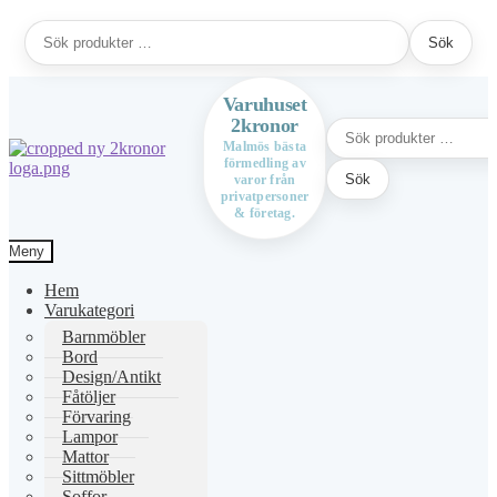
Sök
Sök
efter:
Varuhuset
2kronor
Sök
efter:
Malmös bästa
förmedling av
Hoppa
Hoppa
Sök
varor från
till
till
privatpersoner
navigering
innehåll
& företag.
Meny
Hem
Varukategori
Barnmöbler
Bord
Design/Antikt
Fåtöljer
Förvaring
Lampor
Mattor
Sittmöbler
Soffor