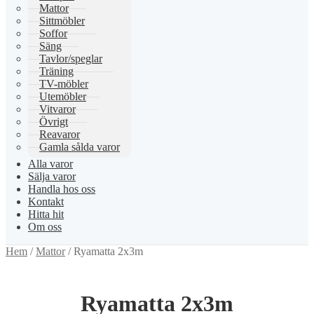
Mattor
Sittmöbler
Soffor
Säng
Tavlor/speglar
Träning
TV-möbler
Utemöbler
Vitvaror
Övrigt
Reavaror
Gamla sålda varor
Alla varor
Sälja varor
Handla hos oss
Kontakt
Hitta hit
Om oss
Hem
/
Mattor
/
Ryamatta 2x3m
Ryamatta 2x3m