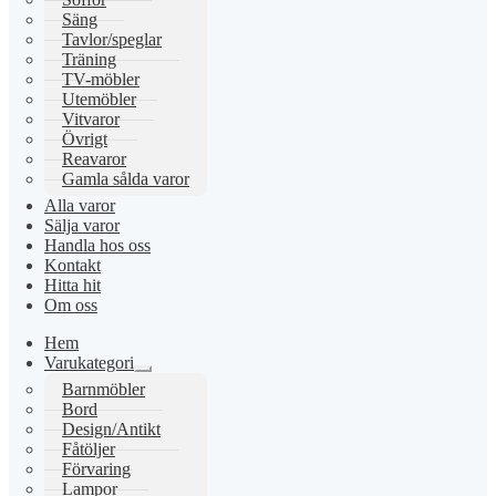
Säng
Tavlor/speglar
Träning
TV-möbler
Utemöbler
Vitvaror
Övrigt
Reavaror
Gamla sålda varor
Alla varor
Sälja varor
Handla hos oss
Kontakt
Hitta hit
Om oss
Hem
Varukategori
Expandera
Barnmöbler
undermeny
Bord
Design/Antikt
Fåtöljer
Förvaring
Lampor