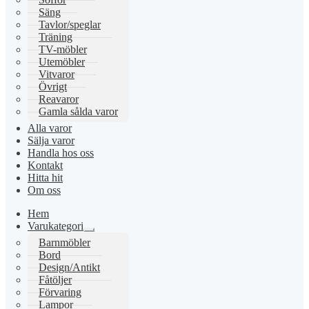
Säng
Tavlor/speglar
Träning
TV-möbler
Utemöbler
Vitvaror
Övrigt
Reavaror
Gamla sålda varor
Alla varor
Sälja varor
Handla hos oss
Kontakt
Hitta hit
Om oss
Hem
Varukategori
Expandera
Barnmöbler
undermeny
Bord
Design/Antikt
Fåtöljer
Förvaring
Lampor