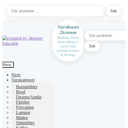
Sök
Sök
efter:
Varuhuset
2kronor
Sök
efter:
Malmös bästa
förmedling av
Hoppa
Hoppa
Sök
varor från
till
till
privatpersoner
navigering
innehåll
& företag.
Meny
Hem
Varukategori
Barnmöbler
Bord
Design/Antikt
Fåtöljer
Förvaring
Lampor
Mattor
Sittmöbler
Soffor