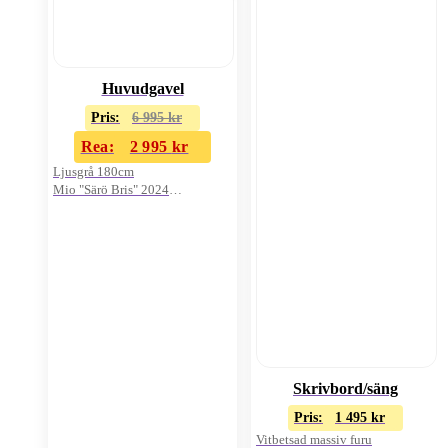
Huvudgavel
Pris:
6 995
kr
Rea:
2 995
kr
Ljusgrå 180cm
Mio "Särö Bris" 2024
Oanvänd i kartong
Skrivbord/säng
Pris:
1 495
kr
Vitbetsad massiv furu