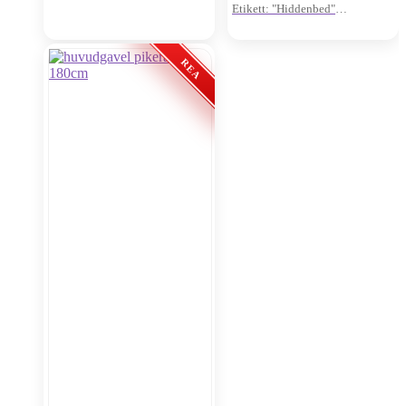
Etikett: "Hiddenbed"
Inbyggd säng