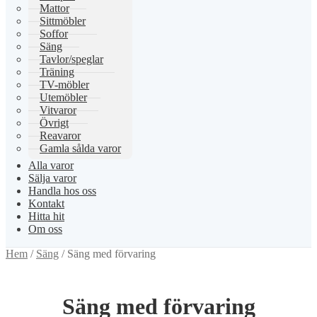
Mattor
Sittmöbler
Soffor
Säng
Tavlor/speglar
Träning
TV-möbler
Utemöbler
Vitvaror
Övrigt
Reavaror
Gamla sålda varor
Alla varor
Sälja varor
Handla hos oss
Kontakt
Hitta hit
Om oss
Hem
/
Säng
/
Säng med förvaring
Säng med förvaring