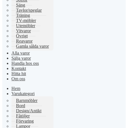
Säng
Tavlor/speglar
Träning
TV-möbler
Utemöbler
Vitvaror
Övrigt
Reavaror
Gamla sålda varor
Alla varor
Sälja varor
Handla hos oss
Kontakt
Hitta hit
Om oss
Hem
Varukategori
Barnmöbler
Bord
Design/Antikt
Fåtöljer
Förvaring
Lampor