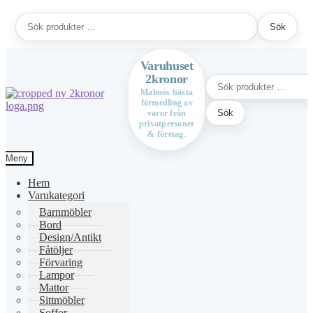
Sök
Sök
efter:
Varuhuset
2kronor
Sök
efter:
Malmös bästa
förmedling av
Hoppa
Hoppa
Sök
varor från
till
till
privatpersoner
navigering
innehåll
& företag.
Meny
Hem
Varukategori
Barnmöbler
Bord
Design/Antikt
Fåtöljer
Förvaring
Lampor
Mattor
Sittmöbler
Soffor