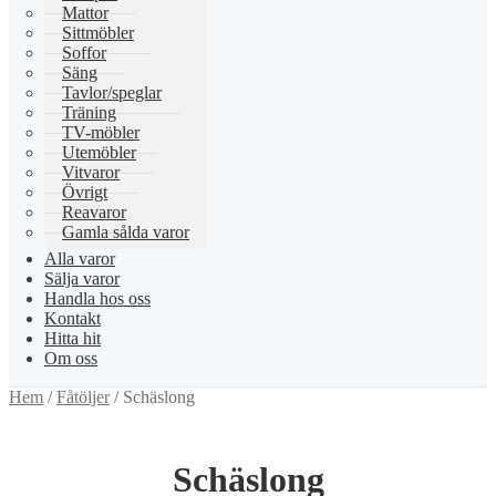
Mattor
Sittmöbler
Soffor
Säng
Tavlor/speglar
Träning
TV-möbler
Utemöbler
Vitvaror
Övrigt
Reavaror
Gamla sålda varor
Alla varor
Sälja varor
Handla hos oss
Kontakt
Hitta hit
Om oss
Hem
/
Fåtöljer
/
Schäslong
Schäslong