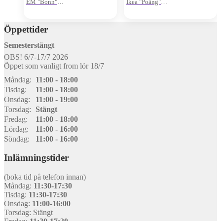
EM "Bonn"
Ikea "Poäng"
Pris för 2 delar
Pris för 2 delar
Öppettider
Semesterstängt
OBS! 6/7-17/7 2026
Öppet som vanligt from lör 18/7
Måndag:
11:00 - 18:00
Tisdag:
11:00 - 18:00
Onsdag:
11:00 - 19:00
Torsdag:
Stängt
Fredag:
11:00 - 18:00
Lördag:
11:00 - 16:00
Söndag:
11:00 - 16:00
Inlämningstider
(boka tid på telefon innan)
Måndag:
11:30-17:30
Tisdag:
11:30-17:30
Onsdag:
11:00-16:00
Torsdag: Stängt