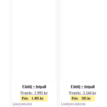
Fåtölj + fotpall
Fåtölj + fotpall
Nypris:
5 995
kr
Nypris:
3 244
kr
Pris:
1 495
kr
Pris:
595
kr
Lila/svarta ben
Ljusbeige läder/trä