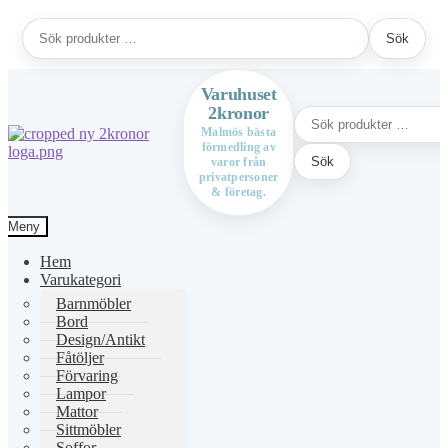
Sök
Sök
efter:
Varuhuset
2kronor
Sök
efter:
Malmös bästa
förmedling av
Hoppa
Hoppa
Sök
varor från
till
till
privatpersoner
navigering
innehåll
& företag.
Meny
Hem
Varukategori
Barnmöbler
Bord
Design/Antikt
Fåtöljer
Förvaring
Lampor
Mattor
Sittmöbler
Soffor