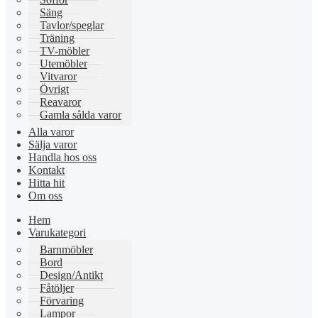
Säng
Tavlor/speglar
Träning
TV-möbler
Utemöbler
Vitvaror
Övrigt
Reavaror
Gamla sålda varor
Alla varor
Sälja varor
Handla hos oss
Kontakt
Hitta hit
Om oss
Hem
Varukategori
Barnmöbler
Bord
Design/Antikt
Fåtöljer
Förvaring
Lampor