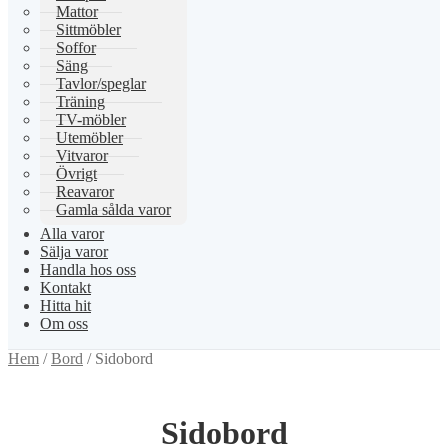
Mattor
Sittmöbler
Soffor
Säng
Tavlor/speglar
Träning
TV-möbler
Utemöbler
Vitvaror
Övrigt
Reavaror
Gamla sålda varor
Alla varor
Sälja varor
Handla hos oss
Kontakt
Hitta hit
Om oss
Hem
/
Bord
/
Sidobord
Sidobord