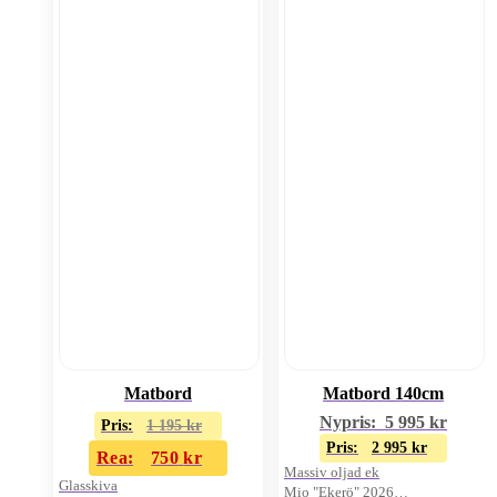
Matbord
Matbord 140cm
Nypris:
5 995
kr
Pris:
1 195
kr
Pris:
2 995
kr
Rea:
750
kr
Massiv oljad ek
Glasskiva
Mio "Ekerö" 2026