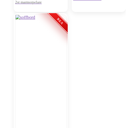
2st marmorpelare
Oanvänt visnings-ex