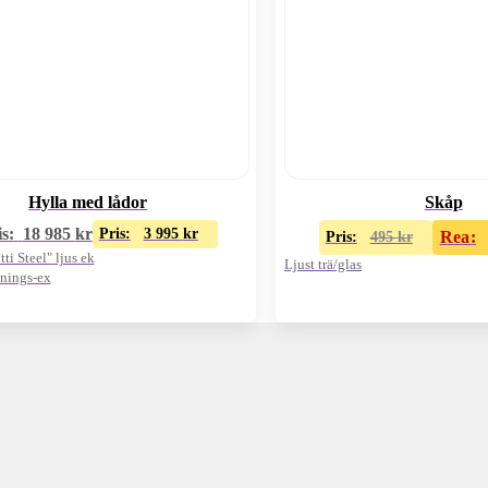
Hylla med lådor
Skåp
s:
18 985
kr
Pris:
3 995
kr
Rea:
Pris:
495
kr
i Steel" ljus ek
Ljust trä/glas
nings-ex