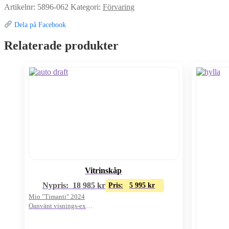
Artikelnr:
5896-062
Kategori:
Förvaring
Dela på Facebook
Relaterade produkter
Vitrinskåp
Nypris:
18 985
kr
Pris:
5 995
kr
Mio "Timanti" 2024
Oanvänt visnings-ex
Vitt/4st dörrar