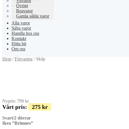
Vitvaror
Övrigt
Reavaror
Gamla sålda varor
Alla varor
Sälja varor
Handla hos oss
Kontakt
Hitta hit
Om oss
Hem
/
Förvaring
/
Skåp
Nypris:
799
kr
Vårt pris:
275
kr
Svart/2 dörrar
Ikea ”Brimnes”