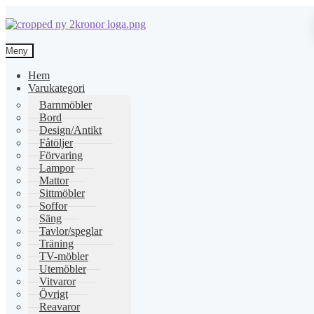
Hoppa
Hoppa
till
till
Meny
navigering
innehåll
Hem
Varukategori
Barnmöbler
Bord
Design/Antikt
Fåtöljer
Förvaring
Lampor
Mattor
Sittmöbler
Soffor
Säng
Tavlor/speglar
Träning
TV-möbler
Utemöbler
Vitvaror
Övrigt
Reavaror