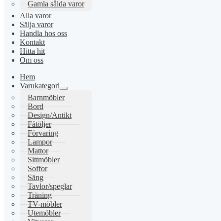
Gamla sålda varor
Alla varor
Sälja varor
Handla hos oss
Kontakt
Hitta hit
Om oss
Hem
Varukategori
Expandera
Barnmöbler
undermeny
Bord
Design/Antikt
Fåtöljer
Förvaring
Lampor
Mattor
Sittmöbler
Soffor
Säng
Tavlor/speglar
Träning
TV-möbler
Utemöbler