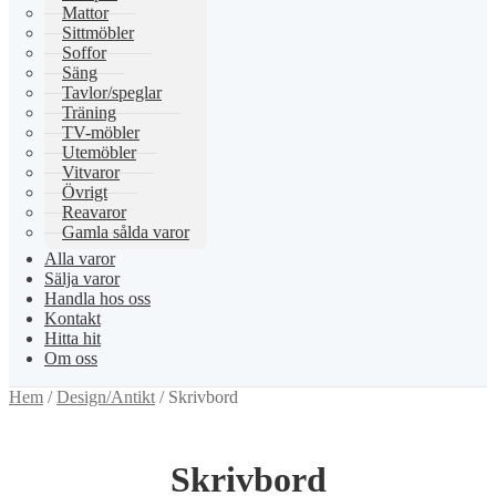
Mattor
Sittmöbler
Soffor
Säng
Tavlor/speglar
Träning
TV-möbler
Utemöbler
Vitvaror
Övrigt
Reavaror
Gamla sålda varor
Alla varor
Sälja varor
Handla hos oss
Kontakt
Hitta hit
Om oss
Hem
/
Design/Antikt
/
Skrivbord
Skrivbord