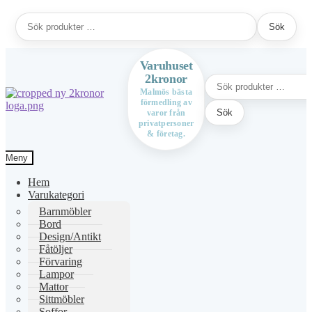
Sök
Sök
efter:
Varuhuset
2kronor
Sök
efter:
Malmös bästa
förmedling av
Hoppa
Hoppa
Sök
varor från
till
till
privatpersoner
navigering
innehåll
& företag.
Meny
Hem
Varukategori
Barnmöbler
Bord
Design/Antikt
Fåtöljer
Förvaring
Lampor
Mattor
Sittmöbler
Soffor