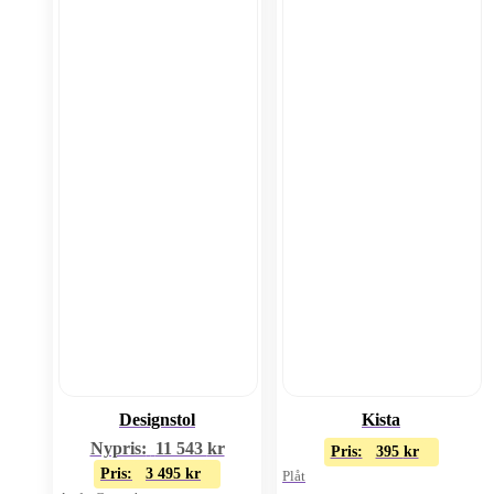
Designstol
Kista
Nypris:
11 543
kr
Pris:
395
kr
Pris:
3 495
kr
Plåt