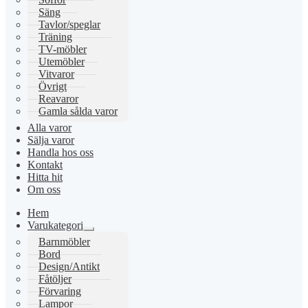
Säng
Tavlor/speglar
Träning
TV-möbler
Utemöbler
Vitvaror
Övrigt
Reavaror
Gamla sålda varor
Alla varor
Sälja varor
Handla hos oss
Kontakt
Hitta hit
Om oss
Hem
Varukategori
Expandera
Barnmöbler
undermeny
Bord
Design/Antikt
Fåtöljer
Förvaring
Lampor