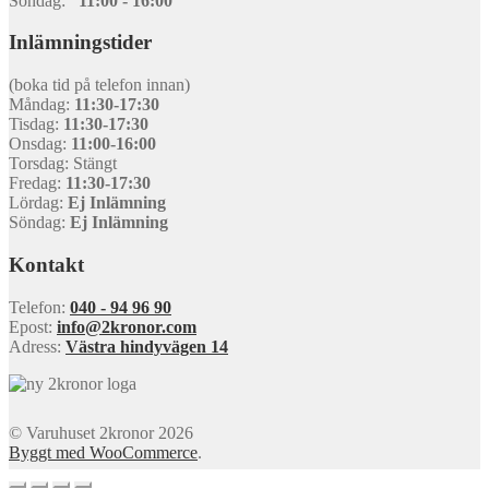
Söndag:
11:00 - 16:00
Inlämningstider
(boka tid på telefon innan)
Måndag:
11:30-17:30
Tisdag:
11:30-17:30
Onsdag:
11:00-16:00
Torsdag: Stängt
Fredag:
11:30-17:30
Lördag:
Ej Inlämning
Söndag:
Ej Inlämning
Kontakt
Telefon:
040 - 94 96 90
Epost:
info@2kronor.com
Adress:
Västra hindyvägen 14
© Varuhuset 2kronor 2026
Byggt med WooCommerce
.