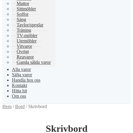
Mattor
Sittmöbler
Soffor
Säng
Tavlor/speglar
Träning
TV-möbler
Utemöbler
Vitvaror
Övrigt
Reavaror
Gamla sålda varor
Alla varor
Sälja varor
Handla hos oss
Kontakt
Hitta hit
Om oss
Hem
/
Bord
/
Skrivbord
Skrivbord