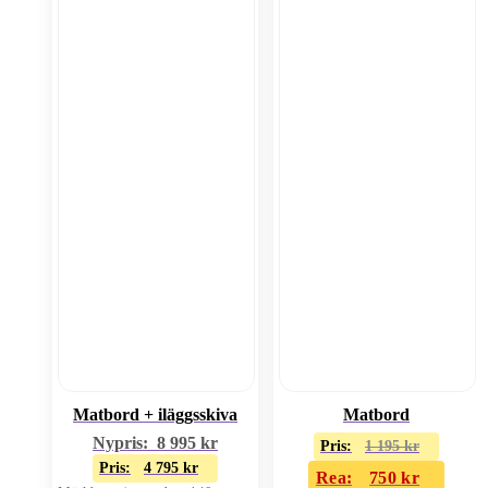
Matbord + iläggsskiva
Matbord
Nypris:
8 995
kr
Pris:
1 195
kr
Pris:
4 795
kr
Rea:
750
kr