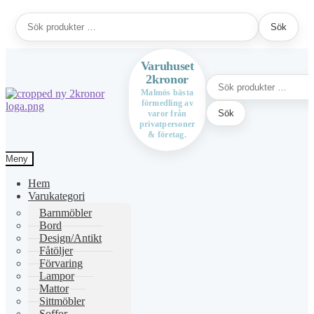
Sök
Sök
efter:
Varuhuset
2kronor
Sök
efter:
Malmös bästa
förmedling av
Hoppa
Hoppa
Sök
varor från
till
till
privatpersoner
navigering
innehåll
& företag.
Meny
Hem
Varukategori
Barnmöbler
Bord
Design/Antikt
Fåtöljer
Förvaring
Lampor
Mattor
Sittmöbler
Soffor