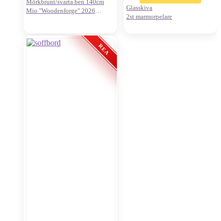
Mörkbrunt/svarta ben 140cm
Glasskiva
Mio "Woodenforge" 2026
2st marmorpelare
Oanvänt visnings-ex