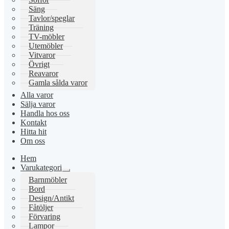
Säng
Tavlor/speglar
Träning
TV-möbler
Utemöbler
Vitvaror
Övrigt
Reavaror
Gamla sålda varor
Alla varor
Sälja varor
Handla hos oss
Kontakt
Hitta hit
Om oss
Hem
Varukategori
Expandera
Barnmöbler
undermeny
Bord
Design/Antikt
Fåtöljer
Förvaring
Lampor