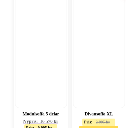
Modulsoffa 5 delar
Divansoffa XL
Nypris:
16 570
kr
Pris:
2 995
kr
Pris:
9 995
kr