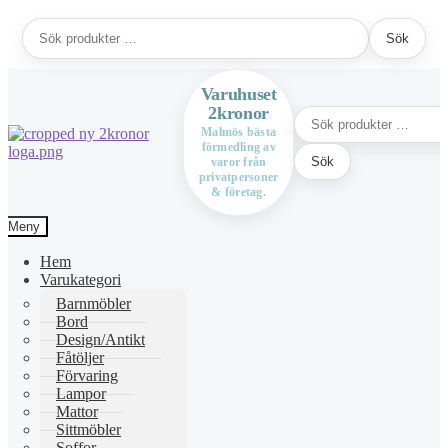
Sök
Sök
efter:
Varuhuset
2kronor
Sök
efter:
Malmös bästa
förmedling av
Hoppa
Hoppa
Sök
varor från
till
till
privatpersoner
navigering
innehåll
& företag.
Meny
Hem
Varukategori
Barnmöbler
Bord
Design/Antikt
Fåtöljer
Förvaring
Lampor
Mattor
Sittmöbler
Soffor