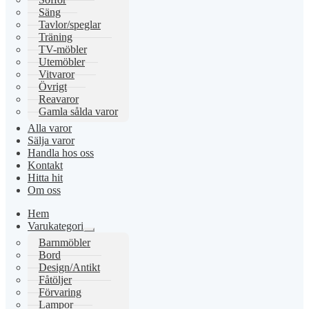
Säng
Tavlor/speglar
Träning
TV-möbler
Utemöbler
Vitvaror
Övrigt
Reavaror
Gamla sålda varor
Alla varor
Sälja varor
Handla hos oss
Kontakt
Hitta hit
Om oss
Hem
Varukategori
Expandera
Barnmöbler
undermeny
Bord
Design/Antikt
Fåtöljer
Förvaring
Lampor