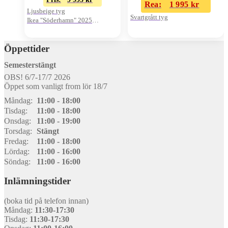
Rea:
1 995
kr
Ljusbeige tyg
Svartgrått tyg
Ikea "Söderhamn" 2025
Originalkvitto finns!
Öppettider
Semesterstängt
OBS! 6/7-17/7 2026
Öppet som vanligt from lör 18/7
Måndag:
11:00 - 18:00
Tisdag:
11:00 - 18:00
Onsdag:
11:00 - 19:00
Torsdag:
Stängt
Fredag:
11:00 - 18:00
Lördag:
11:00 - 16:00
Söndag:
11:00 - 16:00
Inlämningstider
(boka tid på telefon innan)
Måndag:
11:30-17:30
Tisdag:
11:30-17:30