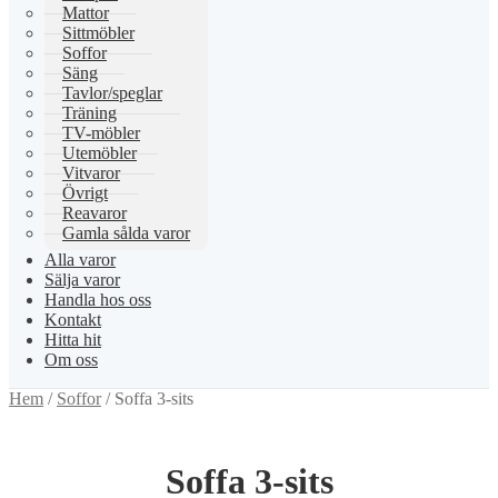
Mattor
Sittmöbler
Soffor
Säng
Tavlor/speglar
Träning
TV-möbler
Utemöbler
Vitvaror
Övrigt
Reavaror
Gamla sålda varor
Alla varor
Sälja varor
Handla hos oss
Kontakt
Hitta hit
Om oss
Hem
/
Soffor
/
Soffa 3-sits
Soffa 3-sits