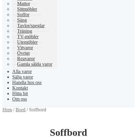
Mattor
Sittmöbler
Soffor
Säng
Tavlor/speglar
Träning
TV-möbler
Utemöbler
Vitvaror
Övrigt
Reavaror
Gamla sålda varor
Alla varor
Sälja varor
Handla hos oss
Kontakt
Hitta hit
Om oss
Hem
/
Bord
/
Soffbord
Soffbord