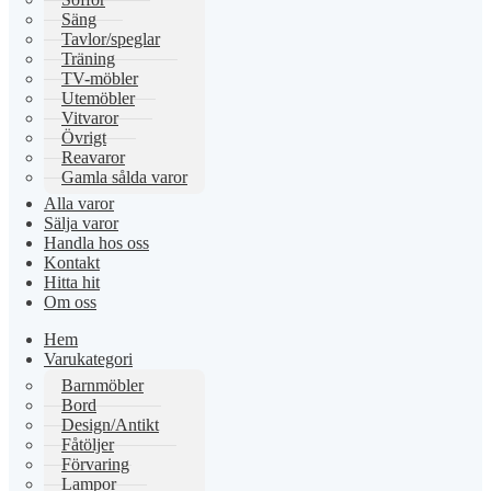
Säng
Tavlor/speglar
Träning
TV-möbler
Utemöbler
Vitvaror
Övrigt
Reavaror
Gamla sålda varor
Alla varor
Sälja varor
Handla hos oss
Kontakt
Hitta hit
Om oss
Hem
Varukategori
Barnmöbler
Bord
Design/Antikt
Fåtöljer
Förvaring
Lampor