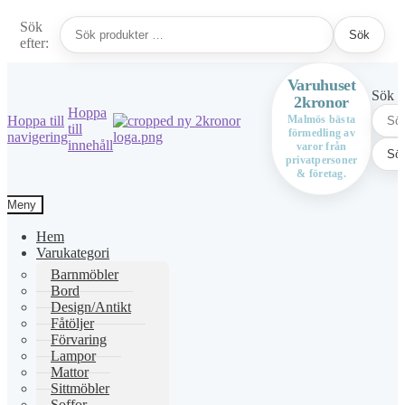
Sök
Sök
efter:
Varuhuset
Sök ef
2kronor
Hoppa
Hoppa till
Malmös bästa
till
förmedling av
navigering
innehåll
varor från
Sö
privatpersoner
& företag.
Meny
Hem
Varukategori
Barnmöbler
Bord
Design/Antikt
Fåtöljer
Förvaring
Lampor
Mattor
Sittmöbler
Soffor