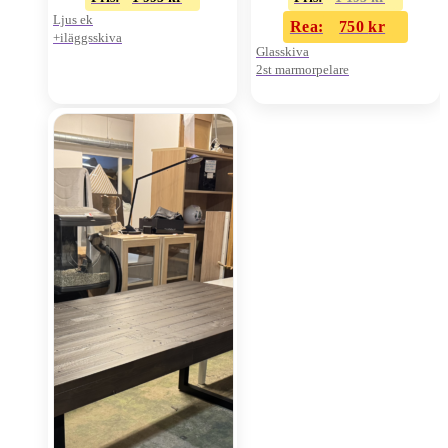
Ljus ek
Rea:
750
kr
+iläggsskiva
Glasskiva
2st marmorpelare