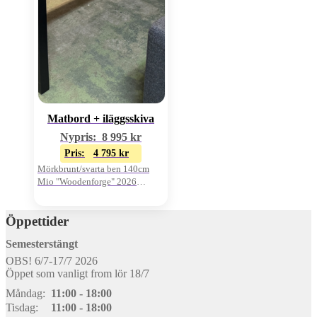
Matbord + iläggsskiva
Nypris:
8 995
kr
Pris:
4 795
kr
Mörkbrunt/svarta ben 140cm
Mio "Woodenforge" 2026
Oanvänt visnings-ex
Öppettider
Semesterstängt
OBS! 6/7-17/7 2026
Öppet som vanligt from lör 18/7
Måndag:
11:00 - 18:00
Tisdag:
11:00 - 18:00