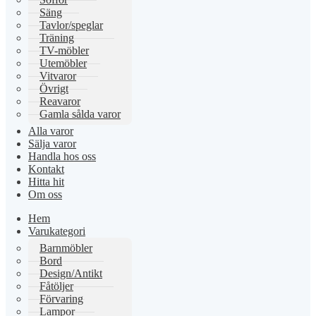
Säng
Tavlor/speglar
Träning
TV-möbler
Utemöbler
Vitvaror
Övrigt
Reavaror
Gamla sålda varor
Alla varor
Sälja varor
Handla hos oss
Kontakt
Hitta hit
Om oss
Hem
Varukategori
Barnmöbler
Bord
Design/Antikt
Fåtöljer
Förvaring
Lampor