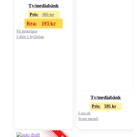
Tv/mediabänk
Pris:
395
kr
Rea:
195
kr
Vit högglans
1 dörr 1 hyllplan
Tv/mediabänk
Pris:
595
kr
Ljus ek
Svart metall