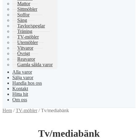
Mattor
Sittmöbler
Soffor
Säng
Tavlor/speglar
Träning
TV-möbler
Utemöbler
Vitvaror
Övrigt
Reavaror
Gamla sålda varor
Alla varor
Sälja varor
Handla hos oss
Kontakt
Hitta hit
Om oss
Hem
/
TV-möbler
/
Tv/mediabänk
Tv/mediabänk