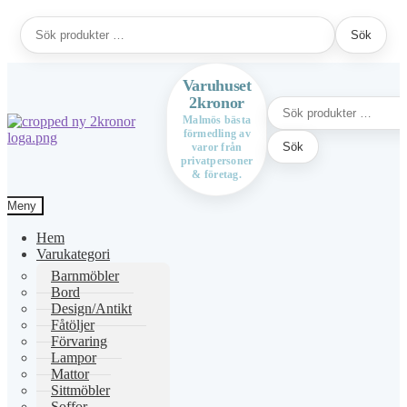
Sök
Sök
efter:
Varuhuset
2kronor
Sök
efter:
Malmös bästa
förmedling av
Hoppa
Hoppa
Sök
varor från
till
till
privatpersoner
navigering
innehåll
& företag.
Meny
Hem
Varukategori
Barnmöbler
Bord
Design/Antikt
Fåtöljer
Förvaring
Lampor
Mattor
Sittmöbler
Soffor