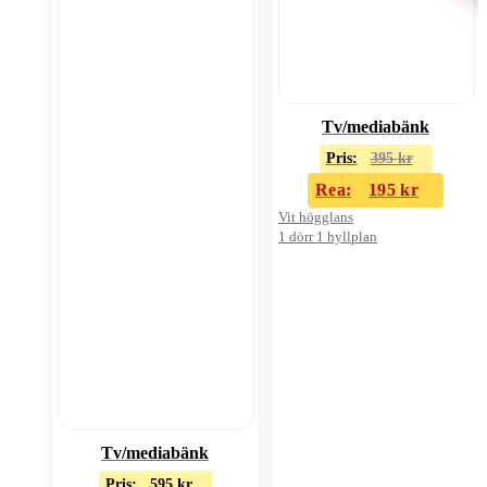
Tv/mediabänk
Pris:
395
kr
Rea:
195
kr
Vit högglans
1 dörr 1 hyllplan
Tv/mediabänk
Pris:
595
kr