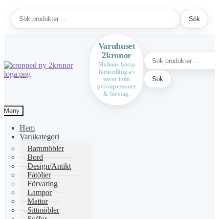
Sök
Sök
efter:
Varuhuset
2kronor
Sök
efter:
Malmös bästa
förmedling av
Hoppa
Hoppa
Sök
varor från
till
till
privatpersoner
navigering
innehåll
& företag.
Meny
Hem
Varukategori
Barnmöbler
Bord
Design/Antikt
Fåtöljer
Förvaring
Lampor
Mattor
Sittmöbler
Soffor