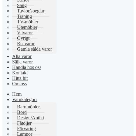
Säng
Tavlor/speglar
Träning
TV-möbler
Utemöbler
Vitvaror
Övrigt
Reavaror
Gamla sålda varor
Alla varor
Sälja varor
Handla hos oss
Kontakt
Hitta hit
Om oss
Hem
Varukategori
Barnmöbler
Bord
Design/Antikt
Fåtöljer
Förvaring
Lampor