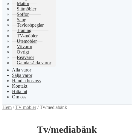
Mattor
Sittmöbler
Soffor
Säng
Tavlor/speglar
Träning
TV-möbler
Utemöbler
Vitvaror
Övrigt
Reavaror
Gamla sålda varor
Alla varor
Sälja varor
Handla hos oss
Kontakt
Hitta hit
Om oss
Hem
/
TV-möbler
/
Tv/mediabänk
Tv/mediabänk