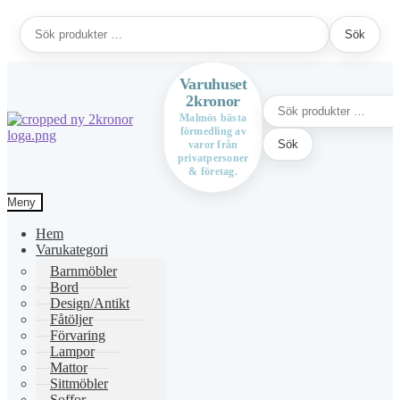
Sök
Sök
efter:
Varuhuset
2kronor
Sök
efter:
Malmös bästa
förmedling av
Hoppa
Hoppa
Sök
varor från
till
till
privatpersoner
navigering
innehåll
& företag.
Meny
Hem
Varukategori
Barnmöbler
Bord
Design/Antikt
Fåtöljer
Förvaring
Lampor
Mattor
Sittmöbler
Soffor