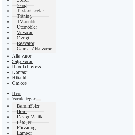
Säng
Tavlor/speglar
Träning
TV-möbler
Utemöbler
Vitvaror
Övrigt
Reavaror
Gamla sålda varor
Alla varor
Sälja varor
Handla hos oss
Kontakt
Hitta hit
Om oss
Hem
Varukategori
Expandera
Barnmöbler
undermeny
Bord
Design/Antikt
Fåtöljer
Förvaring
Lampor