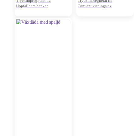
Tryckimpregnerat trä
Tryckimpregnerat trä
Uppfällbara bänkar
Oanvänt visnings-ex