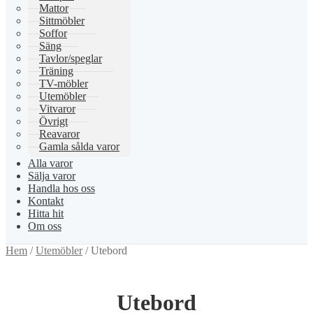
Mattor
Sittmöbler
Soffor
Säng
Tavlor/speglar
Träning
TV-möbler
Utemöbler
Vitvaror
Övrigt
Reavaror
Gamla sålda varor
Alla varor
Sälja varor
Handla hos oss
Kontakt
Hitta hit
Om oss
Hem
/
Utemöbler
/
Utebord
Utebord