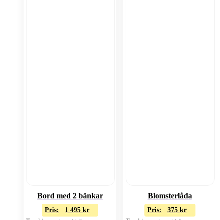
Bord med 2 bänkar
Blomsterlåda
Pris:
1 495
kr
Pris:
375
kr