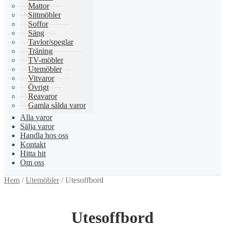
Mattor
Sittmöbler
Soffor
Säng
Tavlor/speglar
Träning
TV-möbler
Utemöbler
Vitvaror
Övrigt
Reavaror
Gamla sålda varor
Alla varor
Sälja varor
Handla hos oss
Kontakt
Hitta hit
Om oss
Hem
/
Utemöbler
/
Utesoffbord
Utesoffbord