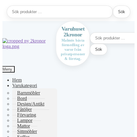
Sök
Sök
efter:
Varuhuset
2kronor
Sök
efter:
Malmös bästa
förmedling av
Hoppa
Hoppa
Sök
varor från
till
till
privatpersoner
navigering
innehåll
& företag.
Meny
Hem
Varukategori
Barnmöbler
Bord
Design/Antikt
Fåtöljer
Förvaring
Lampor
Mattor
Sittmöbler
Soffor