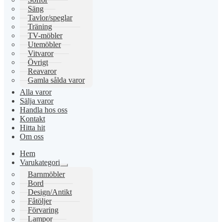
Säng
Tavlor/speglar
Träning
TV-möbler
Utemöbler
Vitvaror
Övrigt
Reavaror
Gamla sålda varor
Alla varor
Sälja varor
Handla hos oss
Kontakt
Hitta hit
Om oss
Hem
Varukategori
Expandera
Barnmöbler
undermeny
Bord
Design/Antikt
Fåtöljer
Förvaring
Lampor