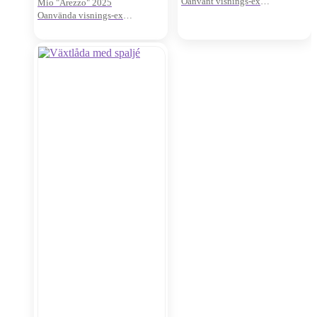
Oanvänt visnings-ex
Mio "Arezzo" 2025
Uppfällbara sitsar
Oanvända visnings-ex
Pris för 2st
Nypris: 450:-/st