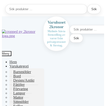
Sök
Sök
efter:
Varuhuset
2kronor
Sök
efter:
Malmös bästa
förmedling av
Hoppa
Hoppa
Sök
varor från
till
till
privatpersoner
navigering
innehåll
& företag.
Meny
Hem
Varukategori
Barnmöbler
Bord
Design/Antikt
Fåtöljer
Förvaring
Lampor
Mattor
Sittmöbler
Soffor