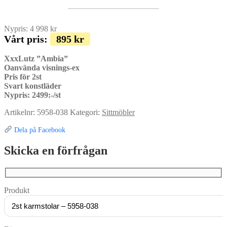
Nypris:
4 998
kr
Vårt pris:
895
kr
XxxLutz ”Ambia”
Oanvända visnings-ex
Pris för 2st
Svart konstläder
Nypris: 2499:-/st
Artikelnr:
5958-038
Kategori:
Sittmöbler
Dela på Facebook
Skicka en förfrågan
Produkt