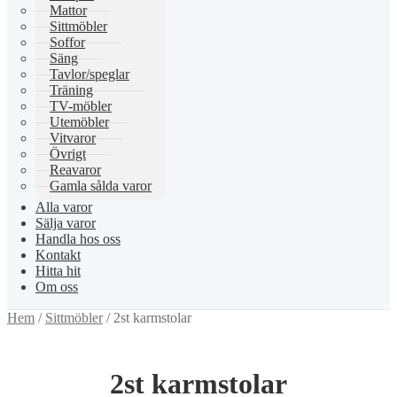
Mattor
Sittmöbler
Soffor
Säng
Tavlor/speglar
Träning
TV-möbler
Utemöbler
Vitvaror
Övrigt
Reavaror
Gamla sålda varor
Alla varor
Sälja varor
Handla hos oss
Kontakt
Hitta hit
Om oss
Hem
/
Sittmöbler
/
2st karmstolar
2st karmstolar