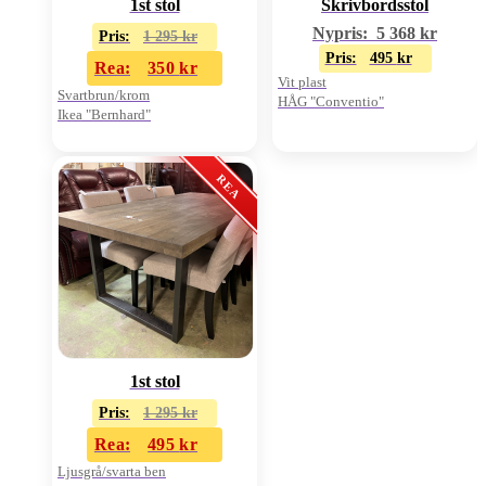
1st stol
Skrivbordsstol
Nypris:
5 368
kr
Pris:
1 295
kr
Pris:
495
kr
Rea:
350
kr
Vit plast
Svartbrun/krom
HÅG "Conventio"
Ikea "Bernhard"
1st stol
Pris:
1 295
kr
Rea:
495
kr
Ljusgrå/svarta ben