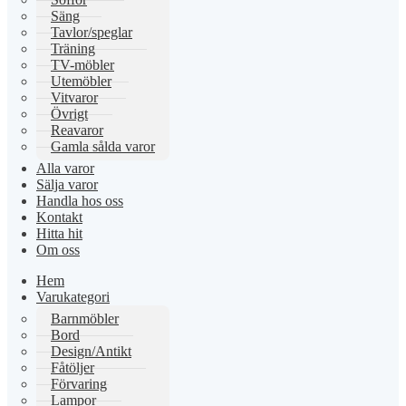
Säng
Tavlor/speglar
Träning
TV-möbler
Utemöbler
Vitvaror
Övrigt
Reavaror
Gamla sålda varor
Alla varor
Sälja varor
Handla hos oss
Kontakt
Hitta hit
Om oss
Hem
Varukategori
Barnmöbler
Bord
Design/Antikt
Fåtöljer
Förvaring
Lampor