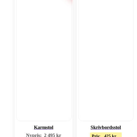
Karmstol
Skrivbordsstol
Nypris:
2 495
kr
Pris:
425
kr