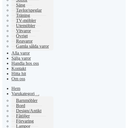
Säng
Tavlor/speglar
Träning
TV-möbler
Utemöbler
Vitvaror
Övrigt
Reavaror
Gamla sålda varor
Alla varor
Sälja varor
Handla hos oss
Kontakt
Hitta hit
Om oss
Hem
Varukategori
Expandera
Barnmöbler
undermeny
Bord
Design/Antikt
Fåtöljer
Förvaring
Lampor