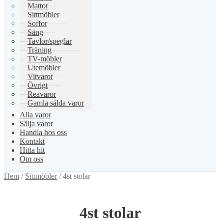
Mattor
Sittmöbler
Soffor
Säng
Tavlor/speglar
Träning
TV-möbler
Utemöbler
Vitvaror
Övrigt
Reavaror
Gamla sålda varor
Alla varor
Sälja varor
Handla hos oss
Kontakt
Hitta hit
Om oss
Hem
/
Sittmöbler
/
4st stolar
4st stolar