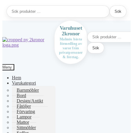
Sök
Sök
efter:
Varuhuset
2kronor
Sök
efter:
Malmös bästa
förmedling av
Hoppa
Hoppa
Sök
varor från
till
till
privatpersoner
navigering
innehåll
& företag.
Meny
Hem
Varukategori
Barnmöbler
Bord
Design/Antikt
Fåtöljer
Förvaring
Lampor
Mattor
Sittmöbler
Soffor