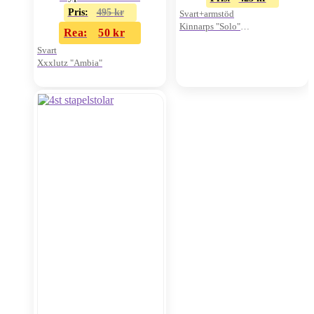
Pris:
495
kr
Svart+armstöd
Kinnarps "Solo"
Rea:
50
kr
Pris/st
Svart
Xxxlutz "Ambia"