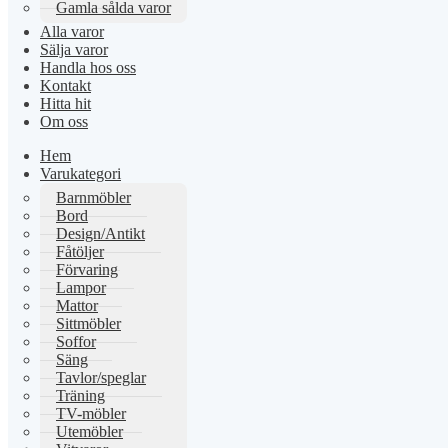
Gamla sålda varor
Alla varor
Sälja varor
Handla hos oss
Kontakt
Hitta hit
Om oss
Hem
Varukategori
Barnmöbler
Bord
Design/Antikt
Fåtöljer
Förvaring
Lampor
Mattor
Sittmöbler
Soffor
Säng
Tavlor/speglar
Träning
TV-möbler
Utemöbler