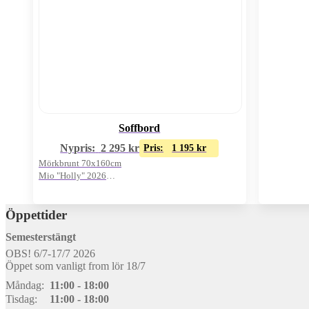
Soffbord
Nypris:
2 295
kr
Pris:
1 195
kr
Mörkbrunt 70x160cm
Mio "Holly" 2026
Oanvänt visnings-ex
Öppettider
Semesterstängt
OBS! 6/7-17/7 2026
Öppet som vanligt from lör 18/7
Måndag:
11:00 - 18:00
Tisdag:
11:00 - 18:00