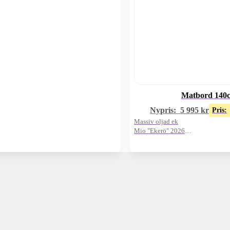
Matbord 140
Nypris:
5 995
kr
Pris:
Massiv oljad ek
Mio "Ekerö" 2026
Oanvänt visnings-ex