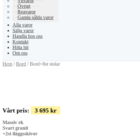
Vitvaror
Övrigt
Reavaror
Gamla sålda varor
Alla varor
Sälja varor
Handla hos oss
Kontakt
Hitta hit
Om oss
Hem
/
Bord
/
Bord+8st stolar
Vårt pris:
3 695
kr
Massiv ek
Svart granit
+2st iläggsskivor