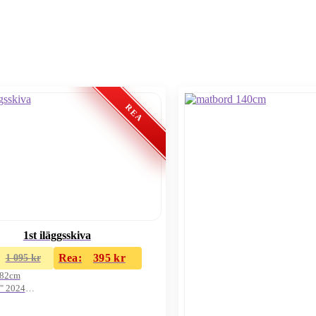
1st iläggsskiva
Rea:
395
kr
1 095
kr
x82cm
" 2024
artong