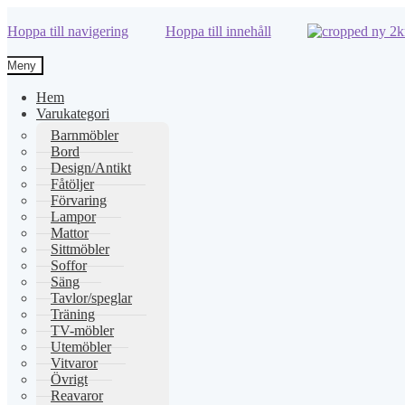
Hoppa till navigering
Hoppa till innehåll
Meny
Hem
Varukategori
Barnmöbler
Bord
Design/Antikt
Fåtöljer
Förvaring
Lampor
Mattor
Sittmöbler
Soffor
Säng
Tavlor/speglar
Träning
TV-möbler
Utemöbler
Vitvaror
Övrigt
Reavaror