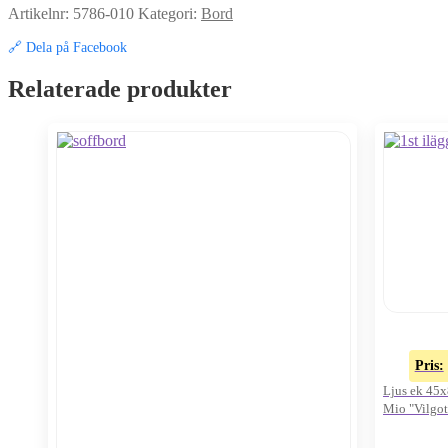
Artikelnr:
5786-010
Kategori:
Bord
🔗 Dela på Facebook
Relaterade produkter
Pris:
Ljus ek 45
Mio "Vilgot
Oanvänd i k