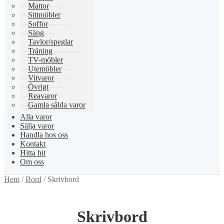
Mattor
Sittmöbler
Soffor
Säng
Tavlor/speglar
Träning
TV-möbler
Utemöbler
Vitvaror
Övrigt
Reavaror
Gamla sålda varor
Alla varor
Sälja varor
Handla hos oss
Kontakt
Hitta hit
Om oss
Hem
/
Bord
/
Skrivbord
Skrivbord