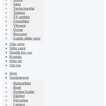
Säng
Tavlor/speglar
Träning
TV-möbler
Utemöbler
Vitvaror
Övrigt
Reavaror
Gamla sålda varor
Alla varor
Sälja varor
Handla hos oss
Kontakt
Hitta hit
Om oss
Hem
Varukategori
Barnmöbler
Bord
Design/Antikt
Fåtöljer
Förvaring
Lampor