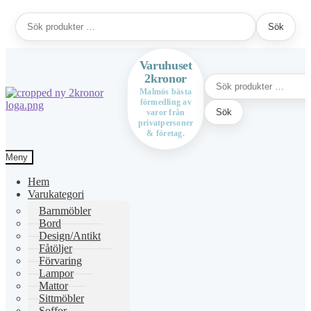
Sök
Sök
efter:
Varuhuset
2kronor
Sök
efter:
Malmös bästa
förmedling av
Hoppa
Hoppa
Sök
varor från
till
till
privatpersoner
navigering
innehåll
& företag.
Meny
Hem
Varukategori
Barnmöbler
Bord
Design/Antikt
Fåtöljer
Förvaring
Lampor
Mattor
Sittmöbler
Soffor