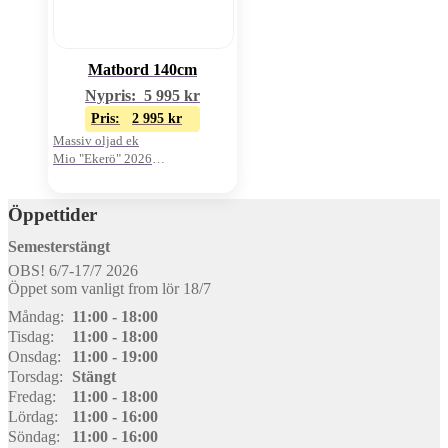
Matbord 140cm
Nypris:
5 995
kr
Pris:
2 995
kr
Massiv oljad ek
Mio "Ekerö" 2026
Oanvänt visnings-ex
Öppettider
Semesterstängt
OBS! 6/7-17/7 2026
Öppet som vanligt from lör 18/7
Måndag:
11:00 - 18:00
Tisdag:
11:00 - 18:00
Onsdag:
11:00 - 19:00
Torsdag:
Stängt
Fredag:
11:00 - 18:00
Lördag:
11:00 - 16:00
Söndag:
11:00 - 16:00