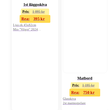
1st iläggsskiva
Pris:
1 095
kr
Rea:
395
kr
Ljus ek 45x82cm
Mio "Vilgot" 2024
Oanvänd i kartong
Matbord
Pris:
1 195
kr
Rea:
750
kr
Glasskiva
2st marmorpelare