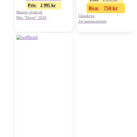
Pris:
2 995
kr
Rea:
750
kr
Massiv oljad ek
Glasskiva
Mio "Ekerö" 2026
2st marmorpelare
Oanvänt visnings-ex