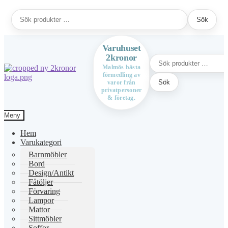
Sök
Sök
efter:
Varuhuset
2kronor
Sök
efter:
Malmös bästa
förmedling av
Hoppa
Hoppa
Sök
varor från
till
till
privatpersoner
navigering
innehåll
& företag.
Meny
Hem
Varukategori
Barnmöbler
Bord
Design/Antikt
Fåtöljer
Förvaring
Lampor
Mattor
Sittmöbler
Soffor