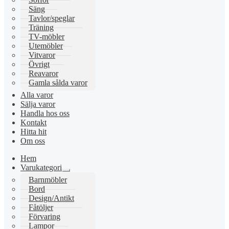
Säng
Tavlor/speglar
Träning
TV-möbler
Utemöbler
Vitvaror
Övrigt
Reavaror
Gamla sålda varor
Alla varor
Sälja varor
Handla hos oss
Kontakt
Hitta hit
Om oss
Hem
Varukategori
Expandera
Barnmöbler
undermeny
Bord
Design/Antikt
Fåtöljer
Förvaring
Lampor