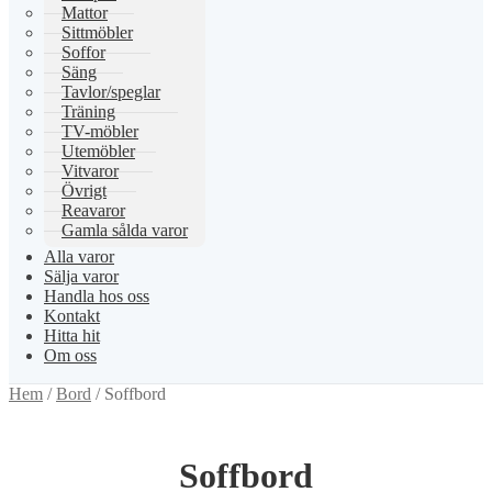
Mattor
Sittmöbler
Soffor
Säng
Tavlor/speglar
Träning
TV-möbler
Utemöbler
Vitvaror
Övrigt
Reavaror
Gamla sålda varor
Alla varor
Sälja varor
Handla hos oss
Kontakt
Hitta hit
Om oss
Hem
/
Bord
/
Soffbord
Soffbord