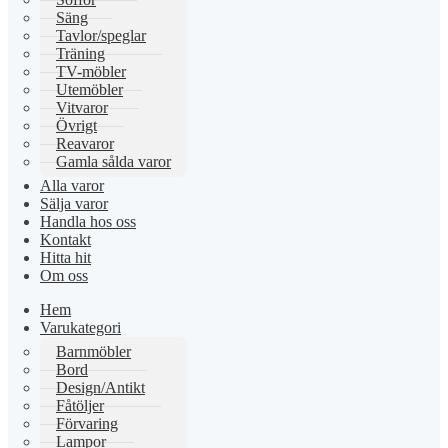
Säng
Tavlor/speglar
Träning
TV-möbler
Utemöbler
Vitvaror
Övrigt
Reavaror
Gamla sålda varor
Alla varor
Sälja varor
Handla hos oss
Kontakt
Hitta hit
Om oss
Hem
Varukategori
Barnmöbler
Bord
Design/Antikt
Fåtöljer
Förvaring
Lampor