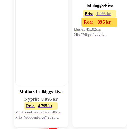
1st iläggsskiva
Pris:
1 095
kr
Rea:
395
kr
Ljus ek 45x82cm
Mio "Vilgot" 2024
Oanvänd i kartong
Matbord + iläggsskiva
Nypris:
8 995
kr
Pris:
4 795
kr
Mörkbrunt/svarta ben 140cm
Mio "Woodenforge" 2026
Oanvänt visnings-ex