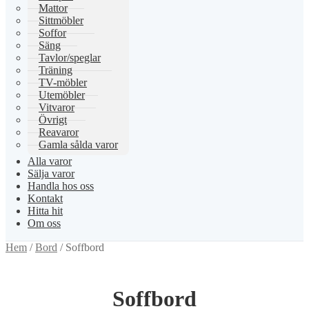
Mattor
Sittmöbler
Soffor
Säng
Tavlor/speglar
Träning
TV-möbler
Utemöbler
Vitvaror
Övrigt
Reavaror
Gamla sålda varor
Alla varor
Sälja varor
Handla hos oss
Kontakt
Hitta hit
Om oss
Hem
/
Bord
/
Soffbord
Soffbord