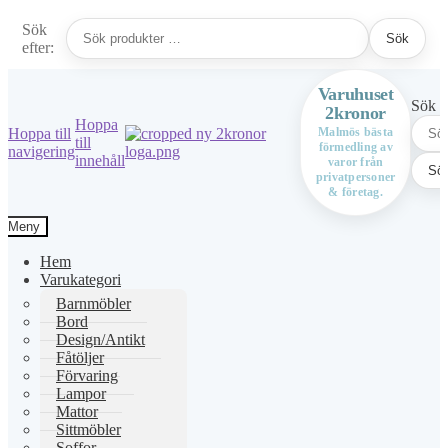
Sök
Sök
efter:
Varuhuset
Sök ef
2kronor
Hoppa
Hoppa till
Malmös bästa
till
förmedling av
navigering
innehåll
varor från
Sö
privatpersoner
& företag.
Meny
Hem
Varukategori
Barnmöbler
Bord
Design/Antikt
Fåtöljer
Förvaring
Lampor
Mattor
Sittmöbler
Soffor