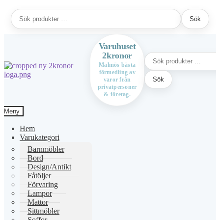
Sök
Sök
efter:
Varuhuset
2kronor
Sök
efter:
Malmös bästa
förmedling av
Hoppa
Hoppa
Sök
varor från
till
till
privatpersoner
navigering
innehåll
& företag.
Meny
Hem
Varukategori
Barnmöbler
Bord
Design/Antikt
Fåtöljer
Förvaring
Lampor
Mattor
Sittmöbler
Soffor