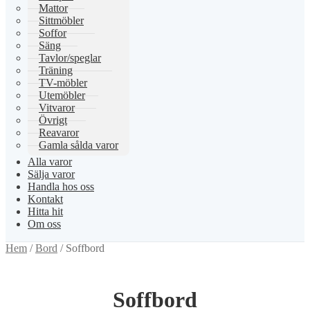
Mattor
Sittmöbler
Soffor
Säng
Tavlor/speglar
Träning
TV-möbler
Utemöbler
Vitvaror
Övrigt
Reavaror
Gamla sålda varor
Alla varor
Sälja varor
Handla hos oss
Kontakt
Hitta hit
Om oss
Hem
/
Bord
/
Soffbord
Soffbord