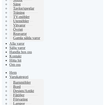
Säng
Tavlor/speglar
Träning
TV-möbler
Utemöbler
Vitvaror
Övrigt
Reavaror
Gamla sålda varor
Alla varor
Sälja varor
Handla hos oss
Kontakt
Hitta hit
Om oss
Hem
Varukategori
Barnmöbler
Bord
Design/Antikt
Fåtöljer
Förvaring
Lampor