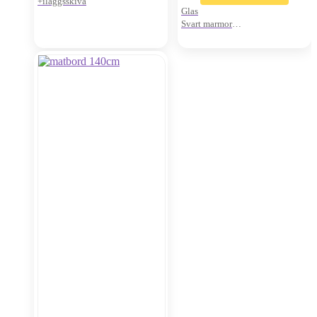
+iläggsskiva
Glas
Svart marmor
2 plan