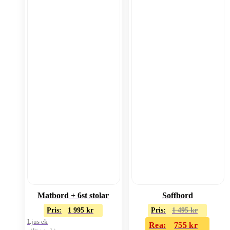
Matbord + 6st stolar
Soffbord
Pris:
1 995
kr
Pris:
1 495
kr
Ljus ek
Rea:
755
kr